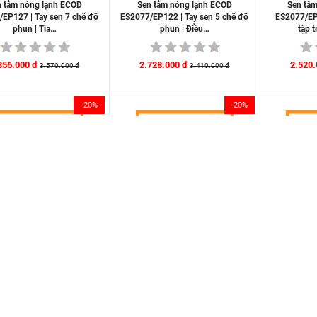
n tắm nóng lạnh ECOD
Sen tắm nóng lạnh ECOD
Sen tắ
EP127 | Tay sen 7 chế độ
ES2077/EP122 | Tay sen 5 chế độ
ES2077/EP
phun | Tia…
phun | Điều…
tập 
856.000 đ
2.728.000 đ
2.520.
3.570.000 đ
3.410.000 đ
-20%
-20%
n tắm nóng lạnh ECOD
Sen tắm nóng lạnh ECOD
Sen tắ
EP127 | Tay sen 7 chế độ
EV031/EP122 | Tay sen 5 chế độ
EV031/EP1
phun | Trải…
phun | Điều…
mạnh
680.000 đ
2.552.000 đ
2.264.
3.350.000 đ
3.190.000 đ
-20%
-20%