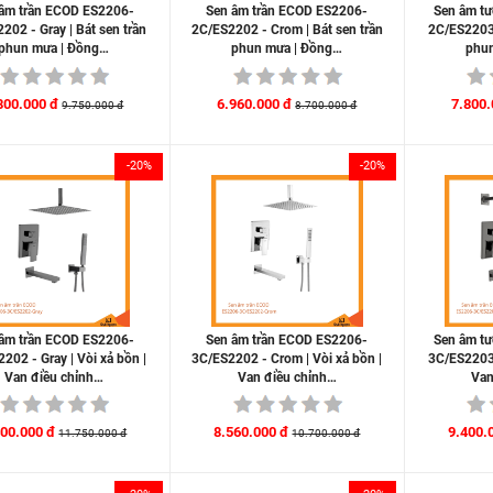
âm trần ECOD ES2206-
Sen âm trần ECOD ES2206-
Sen âm t
202 - Gray | Bát sen trần
2C/ES2202 - Crom | Bát sen trần
2C/ES2203 
phun mưa | Đồng…
phun mưa | Đồng…
phun
800.000 đ
6.960.000 đ
7.800.
9.750.000 đ
8.700.000 đ
-20%
-20%
âm trần ECOD ES2206-
Sen âm trần ECOD ES2206-
Sen âm t
202 - Gray | Vòi xả bồn |
3C/ES2202 - Crom | Vòi xả bồn |
3C/ES2203 
Van điều chỉnh…
Van điều chỉnh…
Van
400.000 đ
8.560.000 đ
9.400.
11.750.000 đ
10.700.000 đ