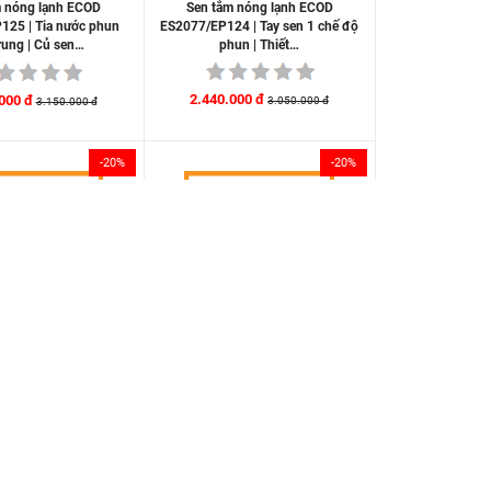
Sen tắm nóng lạnh ECOD
m nóng lạnh ECOD
ES2077/EP124 | Tay sen 1 chế độ
125 | Tia nước phun
phun | Thiết…
trung | Củ sen…
2.440.000 đ
000 đ
3.050.000 đ
3.150.000 đ
-20%
-20%
Sen tắm nóng lạnh ECOD
m nóng lạnh ECOD
EV031/EP124 | Tay sen 1 chế độ
25 | Tia nước phun
phun | Thiết…
 ổn định | Củ…
2.184.000 đ
000 đ
2.730.000 đ
2.830.000 đ
-20%
-20%