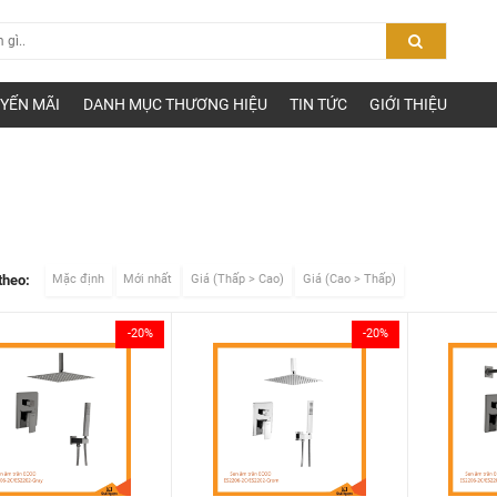
YẾN MÃI
DANH MỤC THƯƠNG HIỆU
TIN TỨC
GIỚI THIỆU
D
theo:
Mặc định
Mới nhất
Giá (Thấp > Cao)
Giá (Cao > Thấp)
-20%
-20%