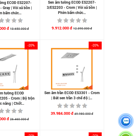
Sen âm tường ECOD ES2207-
ường ECOD ES2207-
3/ES2203 - Crom | Vòi xả bồn |
 Gray | Vòi xả bồn |
Phím bấm chức…
m bấm chức…
9.912.000 đ
000 đ
12.390.000 đ
13.650.000 đ
-20%
-20%
Sen âm trần ECOD ES3301 - Crom
âm tường ECOD
| Bát sen trần 3 chế độ |…
205 - Crom | Bộ trộn
c năng | Chốt…
39.984.000 đ
49.980.000 đ
000 đ
26.460.000 đ
-20%
-20%