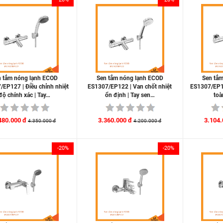
n tắm nóng lạnh ECOD
Sen tắm nóng lạnh ECOD
Sen tắ
/EP127 | Điều chỉnh nhiệt
ES1307/EP122 | Van chốt nhiệt
ES1307/EP12
độ chính xác | Tay…
ổn định | Tay sen…
toà
480.000 đ
3.360.000 đ
3.104.
4.350.000 đ
4.200.000 đ
-20%
-20%