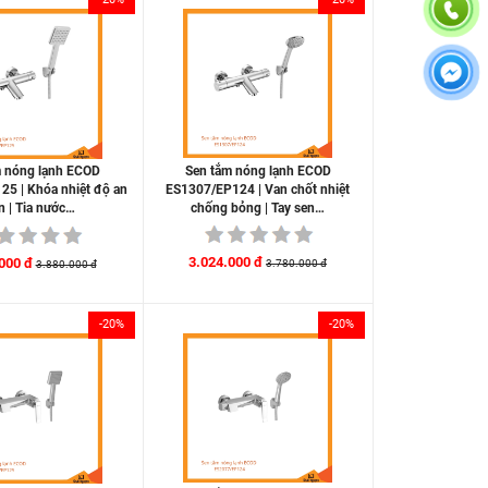
Sen tắm nóng lạnh ECOD
m nóng lạnh ECOD
ES1307/EP124 | Van chốt nhiệt
5 | Khóa nhiệt độ an
chống bỏng | Tay sen…
n | Tia nước…
3.024.000 đ
000 đ
3.780.000 đ
3.880.000 đ
-20%
-20%