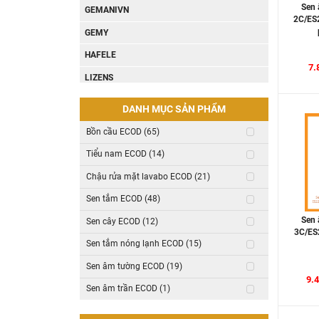
Sen 
GEMANIVN
2C/ES2
GEMY
HAFELE
7.
LIZENS
BRAVAT
DANH MỤC SẢN PHẨM
NANOCO
Bồn cầu ECOD (65)
PANASONIC
Tiểu nam ECOD (14)
Häns
Chậu rửa mặt lavabo ECOD (21)
KOTTMANN
Sen tắm ECOD (48)
HEIZEN
Sen 
Sen cây ECOD (12)
3C/ES2
TAKOSI
Sen tắm nóng lạnh ECOD (15)
CLEANMAX
Sen âm tường ECOD (19)
UDISENO
9.
Sen âm trần ECOD (1)
KVK