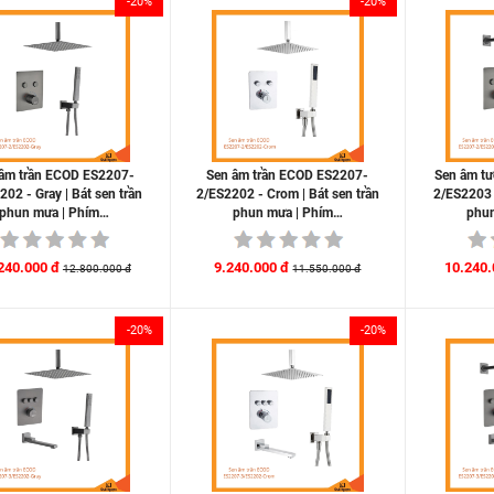
-20%
-20%
âm trần ECOD ES2207-
Sen âm trần ECOD ES2207-
Sen âm t
202 - Gray | Bát sen trần
2/ES2202 - Crom | Bát sen trần
2/ES2203 -
phun mưa | Phím…
phun mưa | Phím…
phu
240.000 đ
9.240.000 đ
10.240.
12.800.000 đ
11.550.000 đ
-20%
-20%