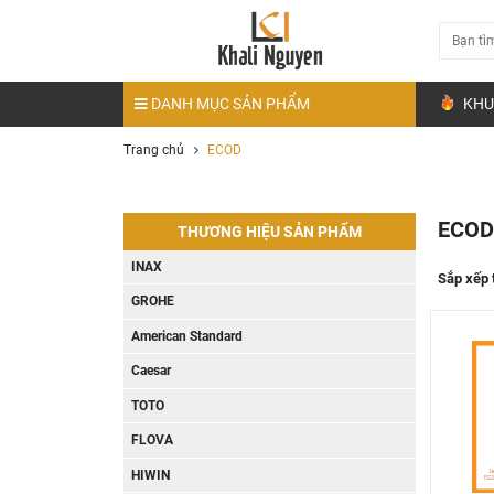
DANH MỤC SẢN PHẨM
KHU
Trang chủ
ECOD
ECO
THƯƠNG HIỆU SẢN PHẨM
INAX
Sắp xếp 
GROHE
American Standard
Caesar
TOTO
FLOVA
HIWIN