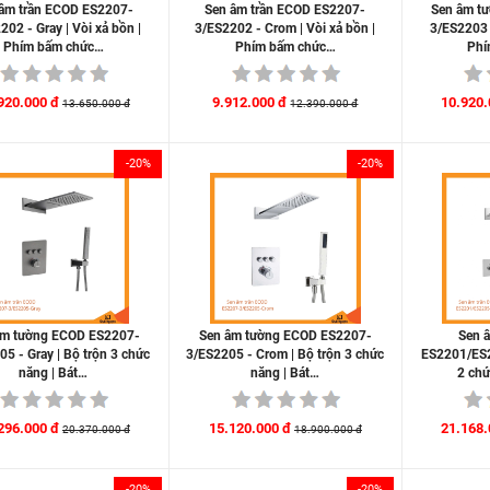
âm trần ECOD ES2207-
Sen âm trần ECOD ES2207-
Sen âm t
202 - Gray | Vòi xả bồn |
3/ES2202 - Crom | Vòi xả bồn |
3/ES2203 -
Phím bấm chức…
Phím bấm chức…
Phí
920.000 đ
9.912.000 đ
10.920.
13.650.000 đ
12.390.000 đ
-20%
-20%
âm tường ECOD ES2207-
Sen âm tường ECOD ES2207-
Sen 
5 - Gray | Bộ trộn 3 chức
3/ES2205 - Crom | Bộ trộn 3 chức
ES2201/ES2
năng | Bát…
năng | Bát…
2 chứ
296.000 đ
15.120.000 đ
21.168.
20.370.000 đ
18.900.000 đ
-20%
-20%