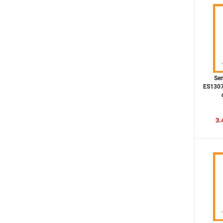
AMAZON
SAWO Acrylic
DCT FAN
KOENL
AVOLOCK
Se
ES1307
GUWIFE
CLASSIC
3.
ELIMEN
NOBILI - NOBINOX
DMESTIK
HEGII
ECOD
BOSSCO
ARTINOX