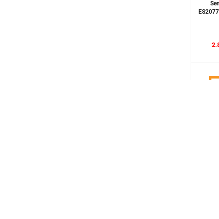
Se
ALUX
ES2077/
Viglacera
Rangos
2.
Korest
BOSCH
Ferroli
ARISTON
KOHLER
ECOBATH
KAGOL
Se
EV031/
EXIMSTONE
GELER
2.
RAPIDO
Sơn Hà