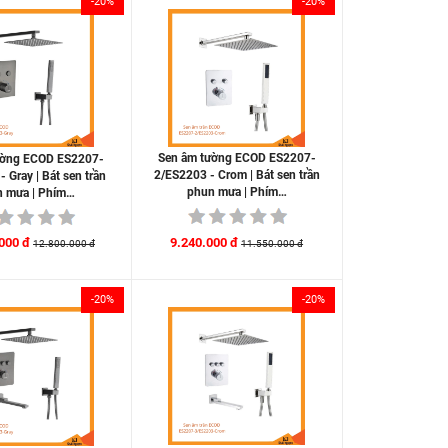
-20%
-20%
Sen âm tường ECOD ES2207-
ường ECOD ES2207-
2/ES2203 - Crom | Bát sen trần
 Gray | Bát sen trần
phun mưa | Phím…
n mưa | Phím…
9.240.000 đ
000 đ
11.550.000 đ
12.800.000 đ
-20%
-20%