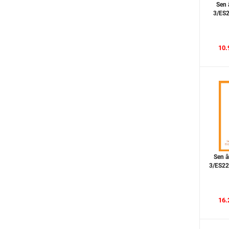
OEM
Sen 
3/ES2
KITOS
HANSGROHE
10.
AXENT
PAUL SCHMITT
HOMEGY
ALUSMART
FULCO
ASIATIC
PICENZA
Sen 
ENIC
3/ES220
LOTUS LIGHTING
KINGLED
16.
SUNNY
TLC