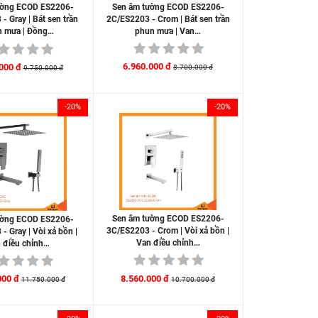
Sen âm tường ECOD ES2206-
ường ECOD ES2206-
2C/ES2203 - Crom | Bát sen trần
- Gray | Bát sen trần
phun mưa | Van…
 mưa | Đồng…
6.960.000 đ
000 đ
8.700.000 đ
9.750.000 đ
-20%
-20%
Sen âm tường ECOD ES2206-
ường ECOD ES2206-
3C/ES2203 - Crom | Vòi xả bồn |
- Gray | Vòi xả bồn |
Van điều chỉnh…
 điều chỉnh…
8.560.000 đ
000 đ
10.700.000 đ
11.750.000 đ