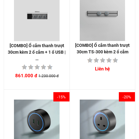
[COMBO] Ổ cắm thanh trượt
[COMBO] Ổ cắm thanh trượt
30cm TS-300 kèm 2 ổ cắm
30cm kèm 2 ổ cắm + 1 ổ USB |
…
Liên hệ
861.000 đ
1.230.000 đ
-15%
-20%