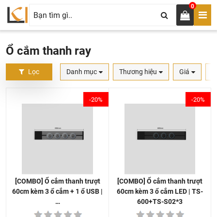
0
Ổ cắm thanh ray
Lọc
Danh mục
Thương hiệu
Giá
S
-20%
-20%
[COMBO] Ổ cắm thanh trượt
[COMBO] Ổ cắm thanh trượt
60cm kèm 3 ổ cắm LED | TS-
60cm kèm 3 ổ cắm + 1 ổ USB |
600+TS-S02*3
…