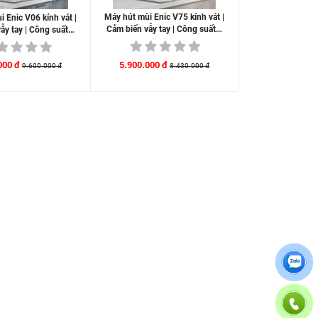
Máy hút mùi Enic V75 kính vát |
 Enic V06 kính vát |
Cảm biến vẫy tay | Công suất…
ẫy tay | Công suất…
5.900.000 đ
000 đ
8.430.000 đ
9.600.000 đ