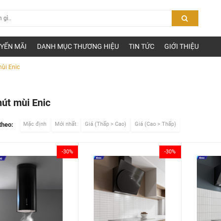
YẾN MÃI
DANH MỤC THƯƠNG HIỆU
TIN TỨC
GIỚI THIỆU
ùi Enic
út mùi Enic
theo:
Mặc định
Mới nhất
Giá (Thấp > Cao)
Giá (Cao > Thấp)
-30%
-30%