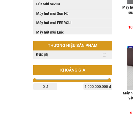
Hút Mùi Sevilla
Máy hú
su
Máy hút mùi Sơn Hà
Máy hút mùi FERROLI
10
Máy hút mùi Enic
Máy hút mùi Dmestik
THƯƠNG HIỆU SẢN PHẨM
ENIC (5)
KHOẢNG GIÁ
-
0 đ
1.000.000.000 đ
Máy h
vẫ
5