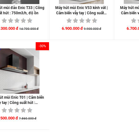
t mùi đảo Enic T33 | Công
Máy hút mùi Enic V53 kính vát |
Máy hút mùi
ất hút : 750m3/h, độ ồn
Cảm biến vẫy tay | Công suất…
Cảm biến v
.300.000 đ
6.900.000 đ
6.700.
14.700.000 đ
9.900.000 đ
-30%
út mùi Enic T01 | Cảm biến
y tay | Công suất hút :…
.500.000 đ
7.860.000 đ