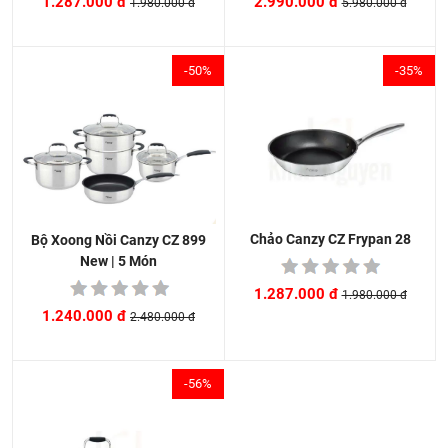
2.990.000 đ
1.287.000 đ
5.980.000 đ
1.980.000 đ
-50%
-35%
Chảo Canzy CZ Frypan 28
Bộ Xoong Nồi Canzy CZ 899
New | 5 Món
1.287.000 đ
1.980.000 đ
1.240.000 đ
2.480.000 đ
-56%