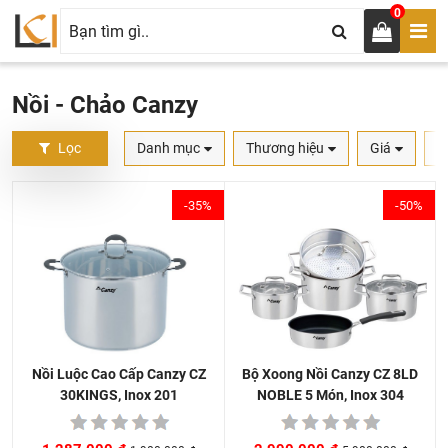
0
Nồi - Chảo Canzy
Lọc
Danh mục
Thương hiệu
Giá
S
-35%
-50%
Bộ Xoong Nồi Canzy CZ 8LD
Nồi Luộc Cao Cấp Canzy CZ
NOBLE 5 Món, Inox 304
30KINGS, Inox 201