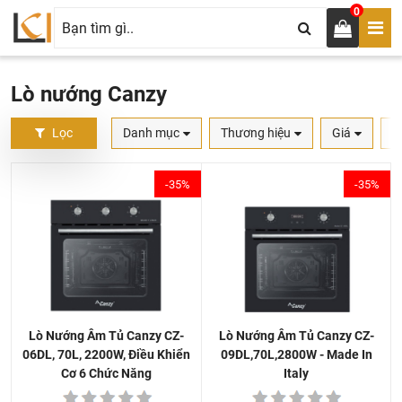
0
Lò nướng Canzy
Lọc
Danh mục
Thương hiệu
Giá
S
-35%
-35%
Lò Nướng Âm Tủ Canzy CZ-
Lò Nướng Âm Tủ Canzy CZ-
09DL,70L,2800W - Made In
06DL, 70L, 2200W, Điều Khiển
Italy
Cơ 6 Chức Năng