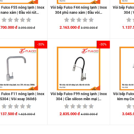
 Fulco F55 nóng lạnh | Inox
Vòi bếp Fulco F44 nóng lạnh | Inox
Vòi bếp Fulc
 nano xám | Đầu vòi rút…
304 phủ nano xám | Đầu vòi…
304 |
.700.000 đ
2.163.000 đ
1.137.
3.090.000 đ
3.090.000 đ
-30%
-30%
 Fulco F11 nóng lạnh | Inox
Vòi bếp Fulco F99 nóng lạnh | Inox
Vòi bếp Fulc
S304 | Vòi xoay 360độ
304 | Cần silicon mền mại |…
kim mạ Cr
.137.500 đ
2.835.000 đ
3.045.
1.625.000 đ
4.050.000 đ