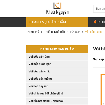
DANH MỤC SẢN PHẨM
KHU
Trang chủ
Thiết Bị Nhà Bếp
VÒI BẾP
Vòi bếp Fulco
Vòi b
DANH MỤC SẢN PHẨM
Vòi bếp cảm ứng
Sắp xếp 
Vòi bếp nước lạnh
Vòi bếp gắn chậu
Vòi bếp gắn tường
Vòi bếp dây rút
Vòi chậu rửa bát chén giá rẻ
Vòi rửa bát Nobili - Nobinox