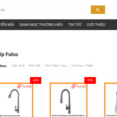
YẾN MÃI
DANH MỤC THƯƠNG HIỆU
TIN TỨC
GIỚI THIỆU
ếp Fulco
theo:
Mặc định
Mới nhất
Giá (Thấp > Cao)
Giá (Cao > Thấp)
-45%
-30%