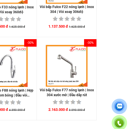
Vòi bếp Fulco F22 nóng lạnh | Inox
o F33 nóng lạnh | Inox
304 | Vòi xoay 306độ
 Vòi xoay 360độ
1.137.500 đ
500 đ
1.625.000 đ
1.625.000 đ
-30%
-30%
Vòi bếp Fulco F77 nóng lạnh | Inox
o F88 nóng lạnh | Hợp
304 xước mờ | Đầu dây rút
om bóng | Đầu vòi…
2.163.000 đ
000 đ
3.090.000 đ
4.350.000 đ