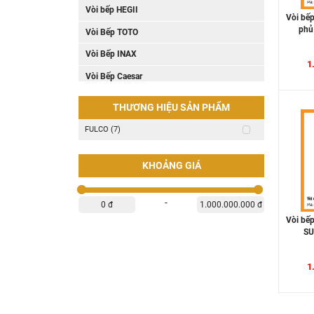
Vòi bếp HEGII
Vòi bếp
phủ
Vòi Bếp TOTO
Vòi Bếp INAX
1
Vòi Bếp Caesar
Vòi Bếp Kagol
THƯƠNG HIỆU SẢN PHẨM
Vòi Bếp Hafele
FULCO (7)
Vòi Bếp American Standard
Vòi Bếp Viglacera
KHOẢNG GIÁ
Vòi Bếp Korest
-
0 đ
1.000.000.000 đ
Vòi bếp Rangos
Vòi bếp
Vòi Bếp Malloca
SU
Vòi Bếp Cleanmax
1
Vòi Bếp Cotto
Vòi bếp Fulco