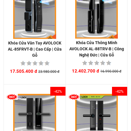
Khóa Cửa Thông Minh
Khóa Cửa Vân Tay AVOLOCK
AVOLOCK AL-88TRV-B | Công
AL-85FRVT-B | Cao Cấp | Cửa
Nghệ Đức | Cửa Gỗ
Gỗ
12.402.700 đ
17.505.400 đ
16.990.000 đ
23.980.000 đ
-42%
-42%