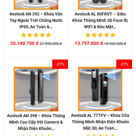
Avolock AL 80FRVT – Siêu
Avolock AN 392 – Khóa Vân
Khóa Thông Minh 3D Face ID,
Tay Ngoài Trời Chống Nước
WiFi & Bảo Mật…
IP65, An Toàn &…
13.797.000 đ
20.140.700 đ
18.900.000 đ
27.590.000 đ
-27%
-27%
Avolock AL 77TFV – Khóa Cửa
Avolock AN 398 – Khóa Thông
Thông Minh Nhận Diện Khuôn
Minh Cao Cấp Với Camera &
Mặt 3D, An Toàn…
Nhận Diện Khuôn…