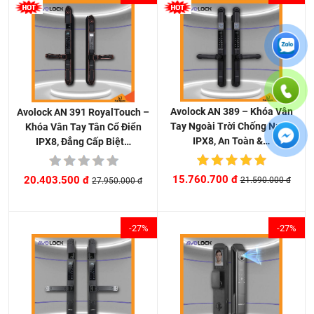
Avolock AN 389 – Khóa Vân
Avolock AN 391 RoyalTouch –
Tay Ngoài Trời Chống Nước
Khóa Vân Tay Tân Cổ Điển
IPX8, An Toàn &…
IPX8, Đẳng Cấp Biệt…
15.760.700 đ
20.403.500 đ
21.590.000 đ
27.950.000 đ
-27%
-27%