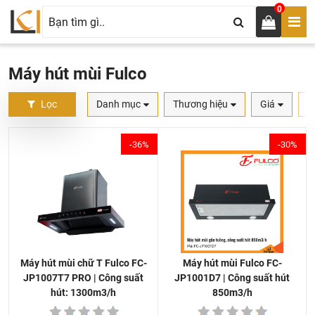
0
Máy hút mùi Fulco
Lọc
Danh mục
Thương hiệu
Giá
S
-36%
-30%
Máy hút mùi Fulco FC-
Máy hút mùi chữ T Fulco FC-
JP1001D7 | Công suất hút
JP1007T7 PRO | Công suất
850m3/h
hút: 1300m3/h