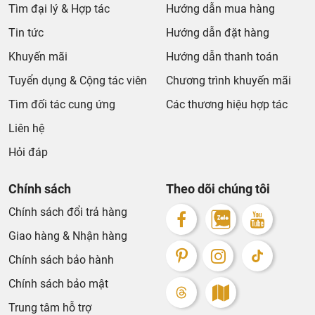
Nguyễn đều sở hữu lớp men kháng khuẩn, chống bám
Tìm đại lý & Hợp tác
Hướng dẫn mua hàng
dính (như CeFiONtect của TOTO hay Nano nung của
Tin tức
Hướng dẫn đặt hàng
Viglacera), giúp bề mặt luôn sáng bóng, giảm thiểu tần
suất vệ sinh.
Khuyến mãi
Hướng dẫn thanh toán
Tuyển dụng & Cộng tác viên
Chương trình khuyến mãi
2. Khi nào nên chọn tiểu nam đặt sàn?
Tìm đối tác cung ứng
Các thương hiệu hợp tác
Không gian rộng: Phù hợp với phòng vệ sinh có diện tích
thoải mái, không bị gò bó.
Liên hệ
Tường yếu: Khi tường ngăn phòng là vách thạch cao
Hỏi đáp
hoặc tường gạch rỗng không đủ khả năng chịu lực để
treo bồn tiểu, thì tiểu đặt sàn là giải pháp bắt buộc và an
Chính sách
Theo dõi chúng tôi
toàn nhất.
Chính sách đổi trả hàng
Công trình công cộng: Trung tâm thương mại, trường học,
bệnh viện... nơi cần độ bền cao và tần suất sử dụng liên
Giao hàng & Nhận hàng
tục.
Chính sách bảo hành
3. Các thương hiệu bồn tiểu uy tín đang phân phối tại
Chính sách bảo mật
Khali Nguyễn
Trung tâm hỗ trợ