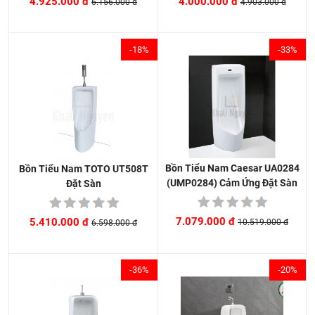
4.000.000 đ
4.925.000 đ
4.903.000 đ
6.156.000 đ
-18%
-33%
Bồn Tiểu Nam Caesar UA0284
Bồn Tiểu Nam TOTO UT508T
(UMP0284) Cảm Ứng Đặt Sàn
Đặt Sàn
7.079.000 đ
5.410.000 đ
10.519.000 đ
6.598.000 đ
-36%
-20%