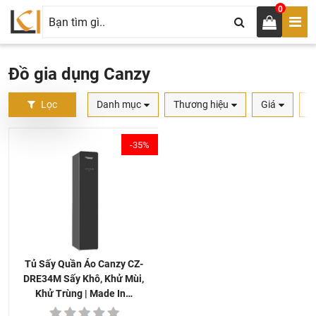
0
Đồ gia dụng Canzy
Lọc
Danh mục
Thương hiệu
Giá
S
-35%
Tủ Sấy Quần Áo Canzy CZ-
DRE34M Sấy Khô, Khử Mùi,
Khử Trùng | Made In…