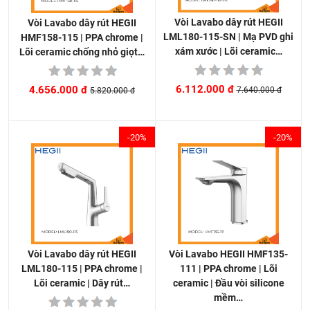
Vòi Lavabo dây rút HEGII
Vòi Lavabo dây rút HEGII
LML180-115-SN | Mạ PVD ghi
HMF158-115 | PPA chrome |
xám xước | Lõi ceramic…
Lõi ceramic chống nhỏ giọt…
6.112.000 đ
4.656.000 đ
7.640.000 đ
5.820.000 đ
-20%
-20%
Vòi Lavabo HEGII HMF135-
Vòi Lavabo dây rút HEGII
111 | PPA chrome | Lõi
LML180-115 | PPA chrome |
ceramic | Đầu vòi silicone
Lõi ceramic | Dây rút…
mềm…