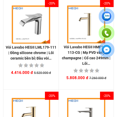
-20%
-20%
Vòi Lavabo HEGII HMF174-
Vòi Lavabo HEGII LML179-111
113-CG | Mạ PVD vàng
| Đồng silicone chrome | Lõi
champagne | Cổ cao 249mm |
ceramic bền bỉ| Đầu vòi…
Lõi…
4.416.000 đ
5.520.000 đ
5.808.000 đ
7.260.000 đ
-20%
-20%