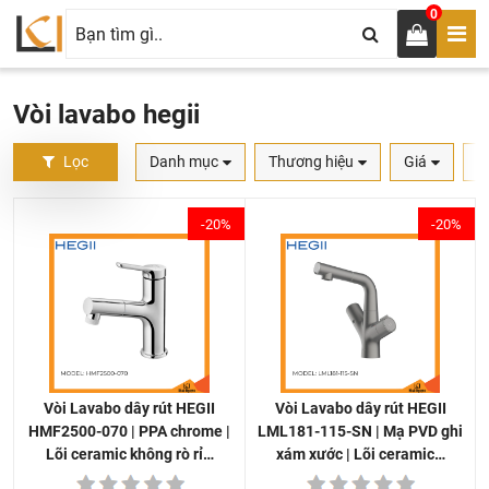
0
Vòi lavabo hegii
Lọc
Danh mục
Thương hiệu
Giá
S
-20%
-20%
Vòi Lavabo dây rút HEGII
Vòi Lavabo dây rút HEGII
LML181-115-SN | Mạ PVD ghi
HMF2500-070 | PPA chrome |
xám xước | Lõi ceramic…
Lõi ceramic không rò rỉ…