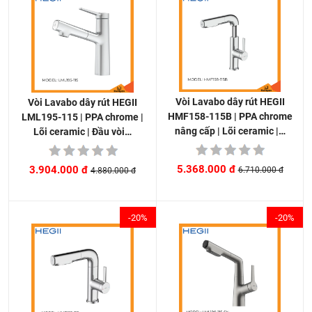
Vòi Lavabo dây rút HEGII
Vòi Lavabo dây rút HEGII
HMF158-115B | PPA chrome
LML195-115 | PPA chrome |
nâng cấp | Lõi ceramic |…
Lõi ceramic | Đầu vòi…
5.368.000 đ
3.904.000 đ
6.710.000 đ
4.880.000 đ
-20%
-20%