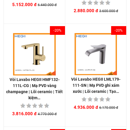
5.152.000 đ
6.440.000 đ
2.880.000 đ
3.600.000 đ
-20%
-20%
Vòi Lavabo HEGII LML179-
Vòi Lavabo HEGII HMF132-
111-SN | Mạ PVD ghi xám
111L-CG | Mạ PVD vàng
xước | Lõi ceramic | Tạo…
champagne | Lõi ceramic | Tiết
kiệm…
4.936.000 đ
6.170.000 đ
3.816.000 đ
4.770.000 đ