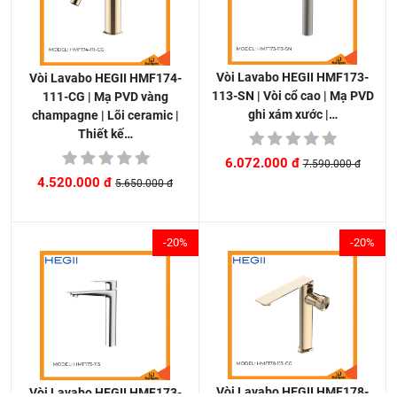
Vòi Lavabo HEGII HMF173-
Vòi Lavabo HEGII HMF174-
113-SN | Vòi cổ cao | Mạ PVD
111-CG | Mạ PVD vàng
ghi xám xước |…
champagne | Lõi ceramic |
Thiết kế…
6.072.000 đ
7.590.000 đ
4.520.000 đ
5.650.000 đ
-20%
-20%
Vòi Lavabo HEGII HMF178-
Vòi Lavabo HEGII HMF173-