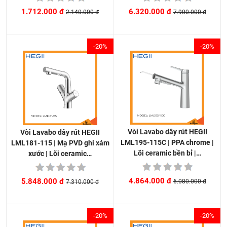
6.320.000 đ
1.712.000 đ
7.900.000 đ
2.140.000 đ
-20%
-20%
Vòi Lavabo dây rút HEGII
Vòi Lavabo dây rút HEGII
LML195-115C | PPA chrome |
LML181-115 | Mạ PVD ghi xám
Lõi ceramic bền bỉ |…
xước | Lõi ceramic…
4.864.000 đ
5.848.000 đ
6.080.000 đ
7.310.000 đ
-20%
-20%