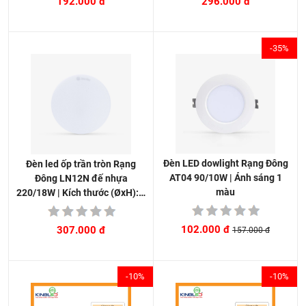
296.000 đ
192.000 đ
-35%
Đèn LED dowlight Rạng Đông
Đèn led ốp trần tròn Rạng
AT04 90/10W | Ánh sáng 1
Đông LN12N đế nhựa
màu
220/18W | Kích thước (ØxH):…
102.000 đ
307.000 đ
157.000 đ
-10%
-10%