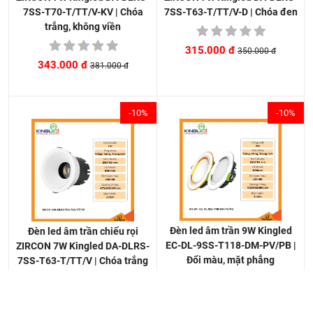
7SS-T63-T/TT/V-D | Chóa đen
7SS-T70-T/TT/V-KV | Chóa
trắng, không viền
315.000 đ
350.000 đ
343.000 đ
381.000 đ
-10%
-10%
Đèn led âm trần 9W Kingled
Đèn led âm trần chiếu rọi
EC-DL-9SS-T118-DM-PV/PB |
ZIRCON 7W Kingled DA-DLRS-
Đổi màu, mặt phẳng
7SS-T63-T/TT/V | Chóa trắng
212.000 đ
315.000 đ
235.000 đ
350.000 đ