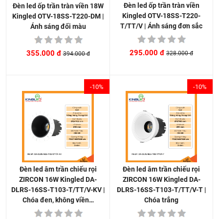
Đèn led ốp trần tràn viền
Đèn led ốp trần tràn viền 18W
Kingled OTV-18SS-T220-
Kingled OTV-18SS-T220-DM |
T/TT/V | Ánh sáng đơn sắc
Ánh sáng đổi màu
295.000 đ
355.000 đ
328.000 đ
394.000 đ
-10%
-10%
Đèn led âm trần chiếu rọi
Đèn led âm trần chiếu rọi
ZIRCON 16W Kingled DA-
ZIRCON 16W Kingled DA-
DLRS-16SS-T103-T/TT/V-T |
DLRS-16SS-T103-T/TT/V-KV |
Chóa trắng
Chóa đen, không viền…