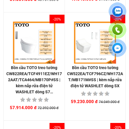
-20%
-20%
Bồn cầu TOTO treo tường
Bồn cầu TOTO treo tường
CW522EA/TCF796CZ/WH172A
CW822REA/TCF4911EZ/WH17
T/MB171M#SS | kèm nắp rửa
2AAT/TCA464/MB170P#SS |
điện tử WASHLET dòng SX
kèm nắp rửa điện tử
WASHLET dòng S7…
59.230.000 đ
74.049.000 đ
57.914.000 đ
72.392.000 đ
-20%
-20%