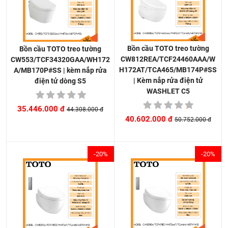
Bồn cầu TOTO treo tường
Bồn cầu TOTO treo tường
CW812REA/TCF24460AAA/W
CW553/TCF34320GAA/WH172
H172AT/TCA465/MB174P#SS
A/MB170P#SS | kèm nắp rửa
| Kèm nắp rửa điện tử
điện tử dòng S5
WASHLET C5
35.446.000 đ
44.308.000 đ
40.602.000 đ
50.752.000 đ
-20%
-20%