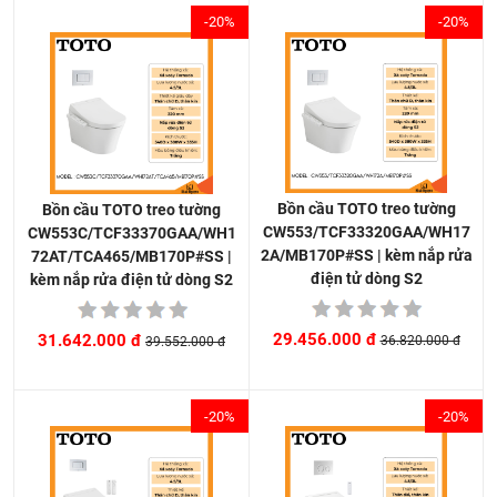
-20%
-20%
Bồn cầu TOTO treo tường
Bồn cầu TOTO treo tường
CW553/TCF33320GAA/WH17
CW553C/TCF33370GAA/WH1
2A/MB170P#SS | kèm nắp rửa
72AT/TCA465/MB170P#SS |
điện tử dòng S2
kèm nắp rửa điện tử dòng S2
29.456.000 đ
31.642.000 đ
36.820.000 đ
39.552.000 đ
-20%
-20%