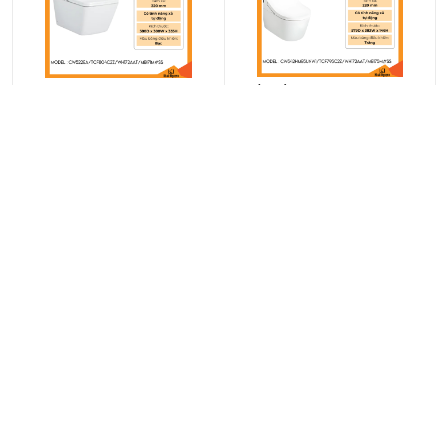
Bồn cầu TOTO treo tường
Bồn cầu TOTO treo tường
CW542HME5UNW1/TCF795C2
CW522EA/TCF804C2Z/WH172
Z/WH172AAT/MB175M#SS |
AAT/MB171M#SS | kèm nắp
kèm nắp rửa điện tử
rửa điện tử WASHLET dòng
WASHLET seri RX…
SW…
75.520.000 đ
89.920.000 đ
94.402.000 đ
112.400.000 đ
-20%
-20%