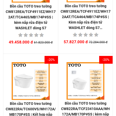
Bồn cầu TOTO treo tường
Bồn cầu TOTO treo tường
CW812REA/TCF4911EZ/WH17
CW812REA/TCF4911EZ/WH17
2AAT/TCA464/MB174P#SS |
2AT/TCA465/MB174P#SS |
Kèm nắp rửa điện tử
kèm nắp rửa điện tử
WASHLET dòng S7…
WASHLET dòng S7
57.827.000 đ
49.458.000 đ
72.284.000 đ
61.823.000 đ
-20%
-20%
Bồn cầu TOTO treo tường
Bồn cầu TOTO treo tường
CW822RA/TCF23410AAA/WH
CW822RA/TC600VS/WH172A/
172A/MB170P#SS | kèm nắp
MB170P#SS | Kết hợp nắp