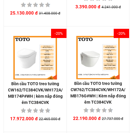
3.390.000 đ
4.241.000 đ
25.130.000 đ
31.408.000 đ
-20%
-20%
Bồn cầu TOTO treo tường
Bồn cầu TOTO treo tường
CW762/TC384CVK/WH172A/
CW162/TC384CVK/WH172A/
MB176G#WH | Kèm nắp đóng
MB174P#WH | kèm nắp đóng
êm TC384CVK
êm TC384CVK
22.190.000 đ
17.972.000 đ
27.737.000 đ
22.465.000 đ