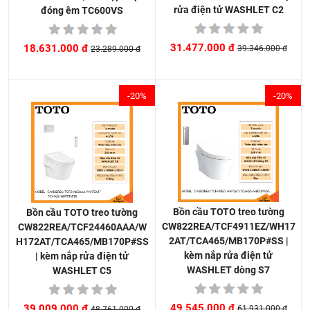
rửa điện tử WASHLET C2
đóng êm TC600VS
31.477.000 đ
18.631.000 đ
39.346.000 đ
23.289.000 đ
-20%
-20%
Bồn cầu TOTO treo tường
Bồn cầu TOTO treo tường
CW822REA/TCF4911EZ/WH17
CW822REA/TCF24460AAA/W
2AT/TCA465/MB170P#SS |
H172AT/TCA465/MB170P#SS
kèm nắp rửa điện tử
| kèm nắp rửa điện tử
WASHLET dòng S7
WASHLET C5
49.545.000 đ
39.009.000 đ
61.931.000 đ
48.761.000 đ