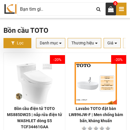
0
Bồn cầu TOTO
Lọc
Danh mục
Thương hiệu
Giá
S
-20%
-20%
Lavabo TOTO đặt bàn
Bồn cầu điện tử TOTO
LW896JW-F | Men chống bám
MS885DW25 | nắp rửa điện tử
bẩn, kháng khuẩn
WASHLET dòng S5
TCF34461GAA