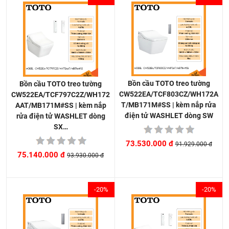
Bồn cầu TOTO treo tường
Bồn cầu TOTO treo tường
CW522EA/TCF803CZ/WH172A
CW522EA/TCF797C2Z/WH172
T/MB171M#SS | kèm nắp rửa
AAT/MB171M#SS | kèm nắp
điện tử WASHLET dòng SW
rửa điện tử WASHLET dòng
SX…
73.530.000 đ
91.929.000 đ
75.140.000 đ
93.930.000 đ
-20%
-20%