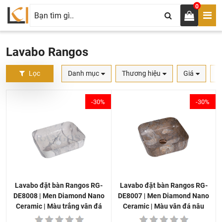
0
Lavabo Rangos
Lọc
Danh mục
Thương hiệu
Giá
S
-30%
-30%
Lavabo đặt bàn Rangos RG-
Lavabo đặt bàn Rangos RG-
DE8007 | Men Diamond Nano
DE8008 | Men Diamond Nano
Ceramic | Màu vân đá nâu
Ceramic | Màu trắng vân đá