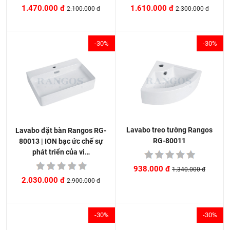
1.610.000 đ
1.470.000 đ
2.300.000 đ
2.100.000 đ
-30%
-30%
Lavabo treo tường Rangos
Lavabo đặt bàn Rangos RG-
RG-80011
80013 | ION bạc ức chế sự
phát triển của vi…
938.000 đ
1.340.000 đ
2.030.000 đ
2.900.000 đ
-30%
-30%