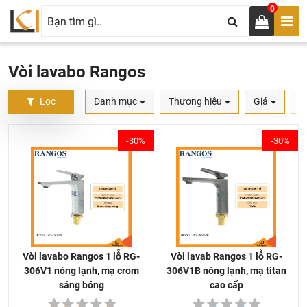
0
Vòi lavabo Rangos
Lọc
Danh mục
Thương hiệu
Giá
S
-30%
-30%
Vòi lavab Rangos 1 lỗ RG-
Vòi lavabo Rangos 1 lỗ RG-
306V1B nóng lạnh, mạ titan
306V1 nóng lạnh, mạ crom
cao cấp
sáng bóng