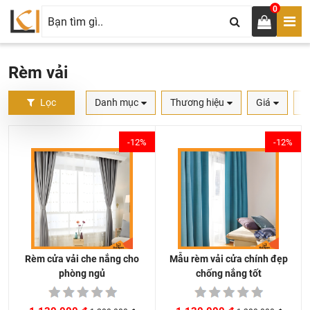
0
Rèm vải
Lọc
Danh mục
Thương hiệu
Giá
S
-12%
-12%
Mẫu rèm vải cửa chính đẹp
Rèm cửa vải che nắng cho
chống nắng tốt
phòng ngủ