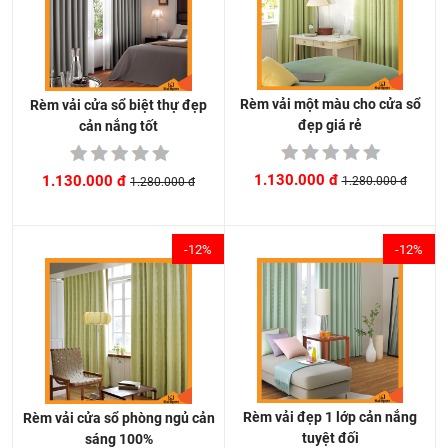
Rèm vải một màu cho cửa sổ
Rèm vải cửa sổ biệt thự đẹp
đẹp giá rẻ
cản nắng tốt
1.130.000 đ
1.130.000 đ
1.280.000 đ
1.280.000 đ
-12%
-12%
Rèm vải đẹp 1 lớp cản nắng
Rèm vải cửa sổ phòng ngủ cản
tuyệt đối
sáng 100%