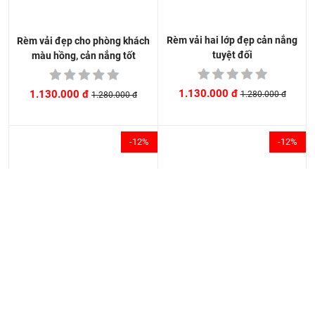
Rèm vải hai lớp đẹp cản nắng
Rèm vải đẹp cho phòng khách
tuyệt đối
màu hồng, cản nắng tốt
1.130.000 đ
1.130.000 đ
1.280.000 đ
1.280.000 đ
-12%
-12%
Rèm vải một màu đẹp giá rẻ
Rèm vải cao su chống nắng
cản nắng 100%
tuyệt đối
1.130.000 đ
1.130.000 đ
1.280.000 đ
1.280.000 đ