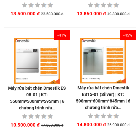
13.860.000 đ
13.500.000 đ
19.800.000 đ
23.500.000 đ
-41%
-45%
Máy rửa bát chén Dmestik
Máy rửa bát chén Dmestik ES
ES15-01 (Silver) | KT:
08-01 | KT:
598mm*600mm*845mm | 6
550mm*500mm*595mm | 6
chương trình rửa…
chương trình rửa…
14.800.000 đ
10.500.000 đ
26.900.000 đ
17.800.000 đ