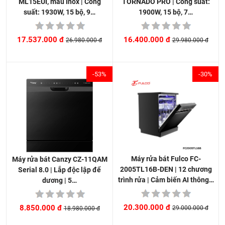
TORNADO PRO | Công suất:
ML15EUI, màu Inox | Công
1900W, 15 bộ, 7…
suất: 1930W, 15 bộ, 9…
16.400.000 đ
17.537.000 đ
29.980.000 đ
26.980.000 đ
-53%
-30%
Máy rửa bát Fulco FC-
Máy rửa bát Canzy CZ-11QAM
2005TL16B-DEN | 12 chương
Serial 8.0 | Lắp độc lập để
trình rửa | Cảm biến AI thông…
dương | 5…
20.300.000 đ
8.850.000 đ
29.000.000 đ
18.980.000 đ