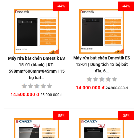
-44%
-44%
Máy rửa bát chén Dmestik ES
Máy rửa bát chén Dmestik ES
13-01 | Dung tích 13 bộ bát
15-01 (black) | KT:
đĩa, 6…
598mm*600mm*845mm | 15
bộ bát…
14.000.000 đ
24.900.000 đ
14.500.000 đ
25.900.000 đ
-55%
-35%