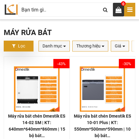
0
MÁY RỬA BÁT
Lọc
Danh mục
Thương hiệu
Giá
S
-43%
-30%
Máy rửa bát chén Dmestik ES
Máy rửa bát chén Dmestik ES
10-01 Plus | KT:
14-02 SM | KT:
550mm*500mm*590mm | 10
640mm*640mm*860mm | 15
bộ bát…
bộ bát…