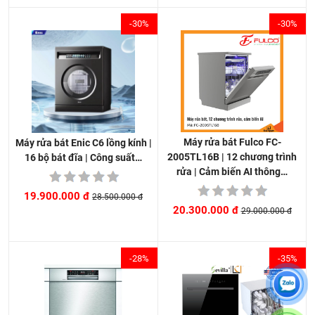
-30%
-30%
Máy rửa bát Fulco FC-
Máy rửa bát Enic C6 lồng kính |
2005TL16B | 12 chương trình
16 bộ bát đĩa | Công suất…
rửa | Cảm biến AI thông…
19.900.000 đ
28.500.000 đ
20.300.000 đ
29.000.000 đ
-28%
-35%