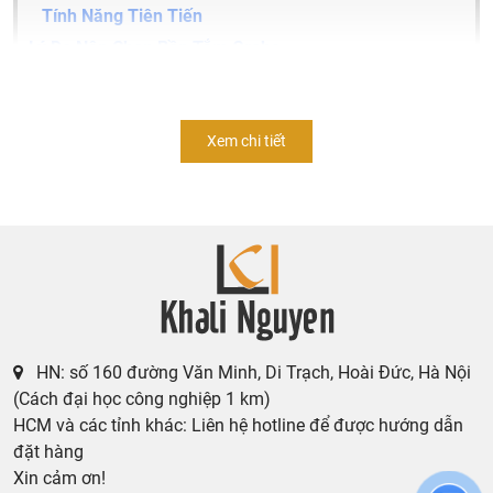
Tính Năng Tiên Tiến
Lý Do Nên Chọn Bồn Tắm Grohe
Bồn tắm Grohe: Nâng tầm đẳng cấp phòng tắm của bạn
Xem chi tiết
Bồn tắm Grohe
là sản phẩm cao cấp đến từ thương hiệu
Grohe nổi tiếng của Đức, được biết đến với chất lượng
hàng đầu, thiết kế sang trọng và nhiều tính năng tiên tiến.
HN: số 160 đường Văn Minh, Di Trạch, Hoài Đức, Hà Nội
(Cách đại học công nghiệp 1 km)
HCM và các tỉnh khác: Liên hệ hotline để được hướng dẫn
đặt hàng
Xin cảm ơn!