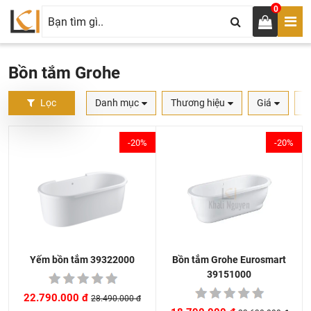
0
Bồn tắm Grohe
Lọc
Danh mục
Thương hiệu
Giá
S
-20%
-20%
Bồn tắm Grohe Eurosmart
Yếm bồn tắm 39322000
39151000
22.790.000 đ
28.490.000 đ