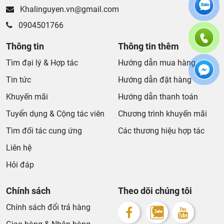
Khalinguyen.vn@gmail.com
0904501766
Thông tin
Thông tin thêm
Tìm đại lý & Hợp tác
Hướng dẫn mua hàng
Tin tức
Hướng dẫn đặt hàng
Khuyến mãi
Hướng dẫn thanh toán
Bồn Tắm Grohe 39322000
Tuyển dụng & Cộng tác viên
Chương trình khuyến mãi
Chất liệu cao cấp
Tìm đối tác cung ứng
Các thương hiệu hợp tác
Acrylic: Bền bỉ, chịu áp lực cao, giữ nhiệt tốt, chống ố
Liên hệ
vàng, dễ lau chùi.
Hỏi đáp
Gang: Siêu bền, giữ nhiệt lâu, mang lại cảm giác sang
trọng.
Chính sách
Theo dõi chúng tôi
Luminist: Chất liệu độc quyền của Grohe, siêu nhẹ, siêu
bền, chống trầy xước, giữ nhiệt tối ưu.
Chính sách đổi trả hàng
Thiết kế đa dạng