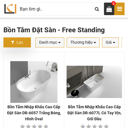
0
Bồn Tắm Đặt Sàn - Free Standing
Lọc
Danh mục
Thương hiệu
Giá
S
Bồn Tắm Nhập Khẩu Cao Cấp
Bồn Tắm Nhập Khẩu Cao Cấp
Đặt Sàn DR-6077L Có Tay Vịn,
Đặt Sàn DR-6057 Trắng Bóng,
Gối Đầu
Hình Oval