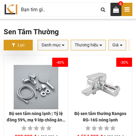
0
Sen Tắm Thường
Lọc
Danh mục
Thương hiệu
Giá
S
-40%
-30%
Bộ sen tắm thường Rangos
Bộ sen tắm nóng lạnh | Tỷ lệ
RG-16S nóng lạnh
đồng 59%, mạ 9 lớp chống ăn…