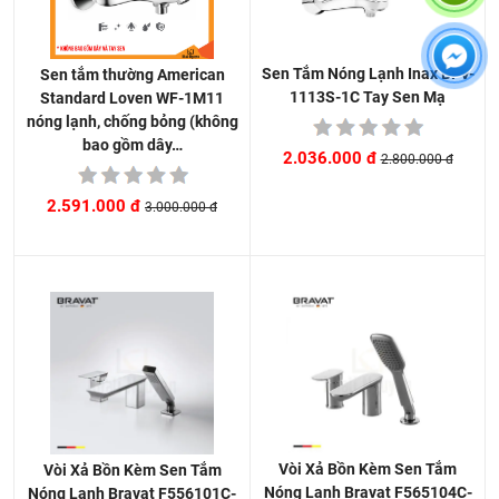
Sen Tắm Nóng Lạnh Inax BFV-
Sen tắm thường American
1113S-1C Tay Sen Mạ
Standard Loven WF-1M11
nóng lạnh, chống bỏng (không
bao gồm dây…
2.036.000 đ
2.800.000 đ
2.591.000 đ
3.000.000 đ
Vòi Xả Bồn Kèm Sen Tắm
Vòi Xả Bồn Kèm Sen Tắm
Nóng Lạnh Bravat F565104C-
Nóng Lạnh Bravat F556101C-