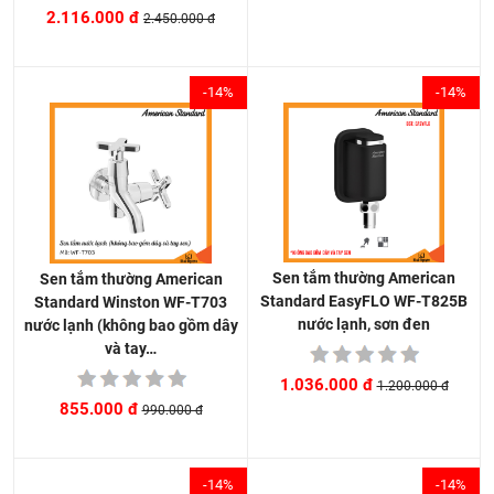
2.116.000 đ
2.450.000 đ
-14%
-14%
Sen tắm thường American
Sen tắm thường American
Standard EasyFLO WF-T825B
Standard Winston WF-T703
nước lạnh, sơn đen
nước lạnh (không bao gồm dây
và tay…
1.036.000 đ
1.200.000 đ
855.000 đ
990.000 đ
-14%
-14%