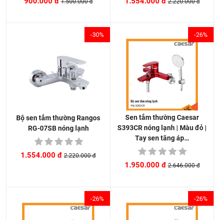
1.554.000 đ
900.000 đ
2.220.000 đ
1.500.000 đ
-30%
-26%
Sen tắm thường Caesar
Bộ sen tắm thường Rangos
S393CR nóng lạnh | Màu đỏ |
RG-07SB nóng lạnh
Tay sen tăng áp…
1.554.000 đ
2.220.000 đ
1.950.000 đ
2.646.000 đ
-26%
-26%