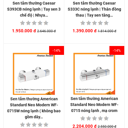
Sen tắm thường Caesar
Sen tắm thường Caesar
S333C nóng lạnh | Thân đồng
S393CB nóng lạnh | Tay sen 3
thau | Tay sen tăng…
chế độ | Nhựa…
1.390.000 đ
1.950.000 đ
1.814.000 đ
2.646.000 đ
-14%
-14%
Sen tắm thường American
Sen tắm thường American
Standard Neo Modern WF-
Standard Neo Modern WF-
0715 nóng lạnh , mạ crom
0715W nóng lạnh ( không bao
gồm dây…
2.204.000 đ
2.550.000 đ