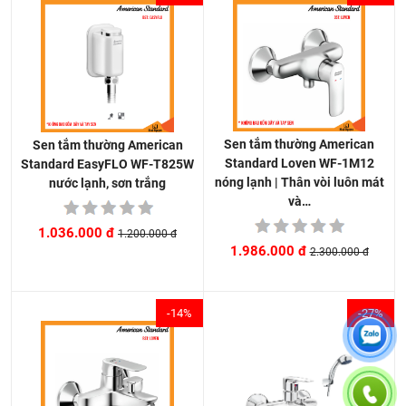
Sen tắm thường American
Sen tắm thường American
Standard Loven WF-1M12
Standard EasyFLO WF-T825W
nóng lạnh | Thân vòi luôn mát
nước lạnh, sơn trắng
và…
1.036.000 đ
1.200.000 đ
1.986.000 đ
2.300.000 đ
-14%
-27%