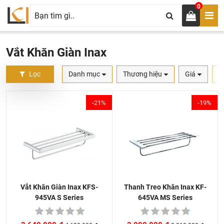
0
Vắt Khăn Giàn Inax
Lọc
Danh mục
Thương hiệu
Giá
S
-21%
-19%
Thanh Treo Khăn Inax KF-
Vắt Khăn Giàn Inax KFS-
645VA MS Series
945VA S Series