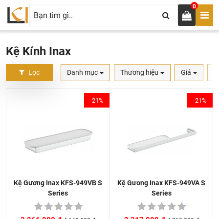
0
Kệ Kính Inax
Lọc
Danh mục
Thương hiệu
Giá
S
-21%
-21%
Kệ Gương Inax KFS-949VA S
Kệ Gương Inax KFS-949VB S
Series
Series