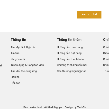
thị thiết bị vệ sinh và nhà bếp Khali Nguyễn:
 - Zalo:
0904.501.766
Xem chi tiết
om Hà Nội: 160 Đường Văn Minh - Di Trạch - Hoài Đức - Hà N
ook:
Khali Nguyễn - Thiết bị vệ sinh và nhà bếp
e:
www.khalinguyen.vn
Thông tin
Thông tin thêm
Chí
:
khalinguyen.vn@gmail.com
Tìm đại lý & Hợp tác
Hướng dẫn mua hàng
Chín
Tin tức
Hướng dẫn đặt hàng
Giao
Khuyến mãi
Hướng dẫn thanh toán
Chín
Tuyển dụng & Cộng tác viên
Chương trình khuyến mãi
Chín
ại
Tìm đối tác cung ứng
Các thương hiệu hợp tác
Trun
Liên hệ
Hỏi đáp
Bản quyền thuộc về KhaLiNguyen. Design by Tech5s