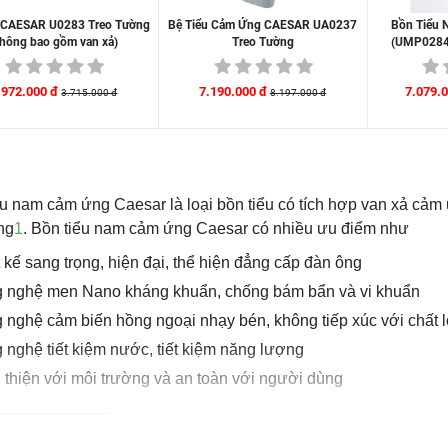
u CAESAR U0283 Treo Tường
Bệ Tiểu Cảm Ứng CAESAR UA0237
Bồn Tiểu 
không bao gồm van xả)
Treo Tường
(UMP0284
.972.000 đ
7.190.000 đ
7.079.
3.715.000 đ
8.197.000 đ
ả
ểu nam cảm ứng Caesar là loại bồn tiểu có tích hợp van xả cảm
ng
1
.
Bồn tiểu nam cảm ứng Caesar có nhiều ưu điểm như
 kế sang trọng, hiện đại, thể hiện đẳng cấp đàn ông
 nghệ men Nano kháng khuẩn, chống bám bẩn và vi khuẩn
 nghệ cảm biến hồng ngoại nhạy bén, không tiếp xúc với chất 
 nghệ tiết kiệm nước, tiết kiệm năng lượng
 thiện với môi trường và an toàn với người dùng
----------------------