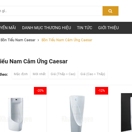
YẾN MÃI
DANH MỤC THƯƠNG HIỆU
TIN TỨC
GIỚI THIỆU
Bồn Tiểu Nam Caesar
Bồn Tiểu Nam Cảm Ứng Caesar
Tiểu Nam Cảm Ứng Caesar
theo:
Mặc định
Mới nhất
Giá (Thấp > Cao)
Giá (Cao > Thấp)
-20%
-12%