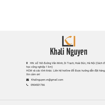
Siêu 
Hotline
Showro
Faceb
Websit
Email
HN: số 160 đường Văn Minh, Di Trạch, Hoài Đức, Hà Nội (Cách đ
học công nghiệp 1 km)
HCM và các tỉnh khác: Liên hệ hotline để được hướng dẫn đặt hàng
Xin cảm ơn!
Khalinguyen.vn@gmail.com
0904501766