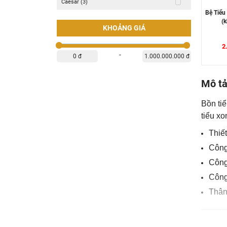
Caesar (3)
Bệ Tiể
(
KHOẢNG GIÁ
2
-
0 đ
1.000.000.000 đ
Mô t
Bồn ti
tiểu xo
Thiết
Công
Công
Công
Thân
----------