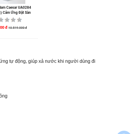
Nam Caesar UA0284
) Cảm Ứng Đặt Sàn
000 đ
10.519.000 đ
 ứng tự động, giúp xả nước khi người dùng đi
lỏng