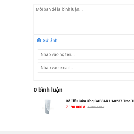
Gửi ảnh
0 bình luận
Bệ Tiểu Cảm Ứng CAESAR UA0237 Treo 
7.190.000 đ
8.197.000 đ
Xuất xứ sản phẩm chậu tiểu nam
UA0237
C
Hãng sản xuất: CAESAR