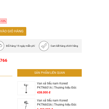
-12%
VÀO GIỎ HÀNG
Đổi hàng 15 ngày miễn phí
Cam kết hàng chính hãng
1766
SẢN PHẨM LIÊN QUAN
Van xả tiểu nam Korest
PKTN601A | Thương hiệu Đức
438.000 đ
Van xả tiểu nam Korest
PKTN603A | Thương hiệu Đức