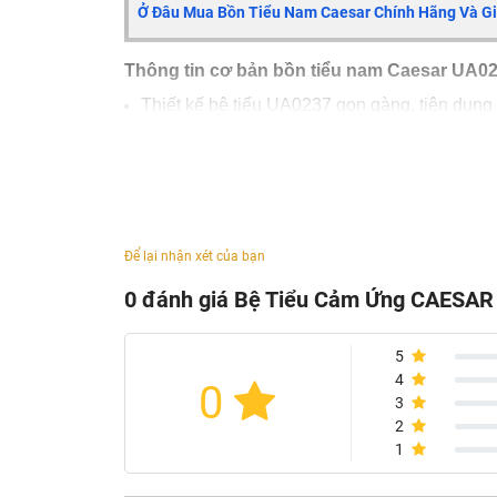
Ở Đâu Mua Bồn Tiểu Nam Caesar Chính Hãng Và Gi
Thông tin cơ bản bồn tiểu nam Caesar
UA02
Thiết kế bệ tiểu UA0237 gọn gàng, tiện dụng
Bồn tiểu nam CAESAR UA0237 đặt sàn cải ti
Chế độ xả thẳng mạnh mẽ
Kích thước: 420 x 400 x 900 mm
Bao gồm xả cảm ứng: A655B-RA
Để lại nhận xét của bạn
Đường kính ống thoát nước: 6cm
0 đánh giá Bệ Tiểu Cảm Ứng CAESAR
Áp lực nước 0.7-5 kgf/cm²
Màu sắc: Trắng
5
Cơ chế xả: Cảm biến
4
0
Giấy chứng nhận nano
3
2
1