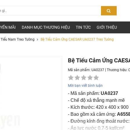
YẾN MÃI
DANH MỤC THƯƠNG HIỆU
TIN TỨC
GIỚI THIỆU
Tiểu Nam Treo Tường
Bệ Tiểu Cảm Ứng CAESAR UA0237 Treo Tường
Bệ Tiểu Cảm Ứng CAES
|
Mã sản phẩm: UA0237
Thương hiệu:
Mời bạn viết bình luận
- Mã sản phẩm:
UA0237
- Chế độ xả thẳng mạnh mẽ
- Kích thước: 420 x 400 x 90
- Bao gồm xả cảm ứng:
A655
- Đường kính ống thoát nước
- Áp lực nước 0.7-5 kgf/cm²