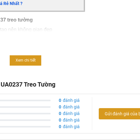
á Rẻ Nhất ?
37 treo tường
 tạo nên không gian đẹp
ến tiết kiệm nước, chống bám bẩn
Xem chi tiết
 UA0237 Treo Tường
0
đánh giá
0
đánh giá
0
đánh giá
Gửi đánh giá của 
0
đánh giá
0
đánh giá