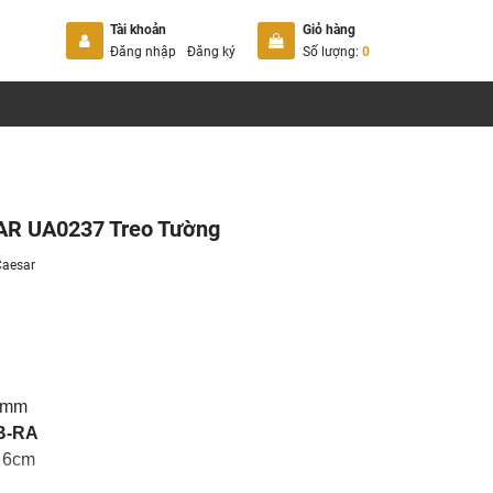
Tài khoản
Giỏ hàng
Đăng nhập
Đăng ký
Số lượng:
0
AR UA0237 Treo Tường
Caesar
0 mm
B-RA
: 6cm