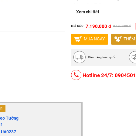
- Màu sắc: Trắng
Xem chi tiết
- Cơ chế xả: Cảm biến
- Giấy chứng nhận nano
7.190.000 đ
Giá bán:
8.197.000 đ
MUA NGAY
THÊM 
Giao hàng toàn quốc
Hotline 24/7: 090450
thị
reo Tường
r
r UA0237