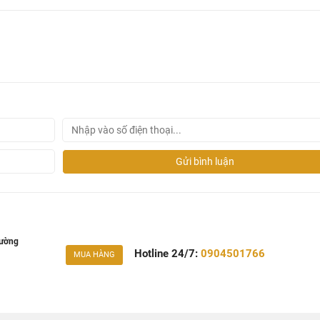
Gửi bình luận
Tường
Hotline 24/7:
0904501766
MUA HÀNG
aesar