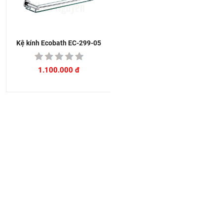
Kệ kính Ecobath EC-299-05
1.100.000 đ
HN: số 160 đường Văn Minh, Di Trạch, Hoài Đức, Hà Nội
(Cách đại học công nghiệp 1 km)
HCM và các tỉnh khác: Liên hệ hotline để được hướng dẫn
đặt hàng