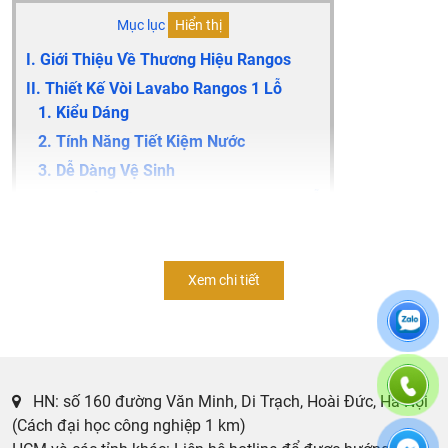
Mục lục
Hiển thị
I. Giới Thiệu Về Thương Hiệu Rangos
II. Thiết Kế Vòi Lavabo Rangos 1 Lỗ
1. Kiểu Dáng
2. Tính Năng Tiết Kiệm Nước
3. Dễ Dàng Vệ Sinh
III. Ưu Điểm Của Vòi Lavabo Rangos 1 Lỗ
1. Tiết Kiệm Nước
2. Thiết Kế Đẹp Mắt
Xem chi tiết
3. Dễ Dàng Vệ Sinh
IV. Lời Kết
Vòi lavabo là một trong những bộ phận quan trọng trong
phòng tắm và nhà bếp. Chúng không chỉ đóng vai trò quan
HN: số 160 đường Văn Minh, Di Trạch, Hoài Đức, Hà Nội
trọng trong việc cung cấp nước cho các hoạt động hàng
(Cách đại học công nghiệp 1 km)
ngày mà còn là một yếu tố quan trọng trong thiết kế nội thất.