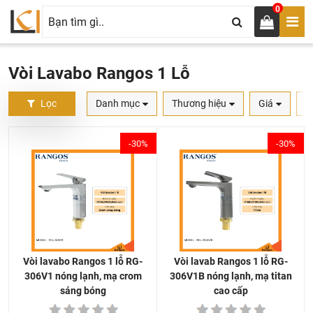
0
Vòi Lavabo Rangos 1 Lỗ
Lọc
Danh mục
Thương hiệu
Giá
S
-30%
-30%
Vòi lavab Rangos 1 lỗ RG-
Vòi lavabo Rangos 1 lỗ RG-
306V1B nóng lạnh, mạ titan
306V1 nóng lạnh, mạ crom
cao cấp
sáng bóng