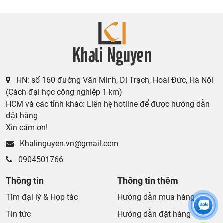
1. Những lợi ích của tủ lavabo INAX
Tủ lavabo INAX
(hay còn gọi là tủ chậu) là bộ sản phẩm
bao gồm tủ và chậu do INAX sản xuất, được phân phối
rộng rãi trên nhiều thị trường, trong đó có Việt Nam. Được
làm từ chất liệu nhựa PVC dựa trên tiêu chuẩn sản xuất
HN: số 160 đường Văn Minh, Di Trạch, Hoài Đức, Hà Nội
của Nhật Bản có khả năng chống thấm, chống mối mọt,
(Cách đại học công nghiệp 1 km)
không cong vênh, bền bỉ với thời gian sử dụng. Đặc biệt là
HCM và các tỉnh khác: Liên hệ hotline để được hướng dẫn
vật liệu xanh nên an toàn với sức khỏe của con người. Với
đặt hàng
thiết kế cánh tủ đóng êm không gây ra tiếng động ảnh
Xin cảm ơn!
hưởng tới người khác trong quá trình sử dụng. Ngoài ra,
Khalinguyen.vn@gmail.com
sản phẩm có những ưu điểm và lợi ích đáng kể như:
0904501766
1.1. Tính thẩm mỹ
Tủ lavabo INAX có nhiều kiểu dáng lớn nhỏ, màu sắc khác
Thông tin
Thông tin thêm
nhau nhưng đều có giá trị thẩm mỹ cao. Các thiết kế đa
Tìm đại lý & Hợp tác
Hướng dẫn mua hàng
dạng giúp người dùng có thể lựa chọn được mẫu mã, kích
Tin tức
Hướng dẫn đặt hàng
thước phù hợp với không gian phòng tắm gia đình mình.