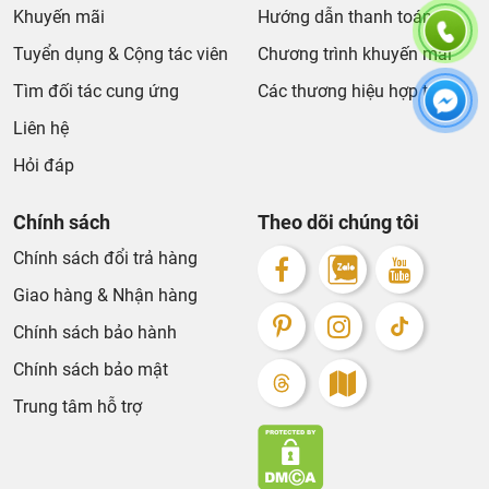
Thiết kế tủ chậu của INAX hướng đến sự hiện đại, sang
Khuyến mãi
Hướng dẫn thanh toán
trọng và tinh tế.
Tuyển dụng & Cộng tác viên
Chương trình khuyến mãi
Tìm đối tác cung ứng
Các thương hiệu hợp tác
Liên hệ
Hỏi đáp
Chính sách
Theo dõi chúng tôi
Chính sách đổi trả hàng
Giao hàng & Nhận hàng
Chính sách bảo hành
Chính sách bảo mật
Tủ lavabo INAX có tính thẩm mỹ cao
Trung tâm hỗ trợ
1.2. Sự tiện lợi
Tủ lavabo INAX
rất hữu ích và tiện lợi đối với người sử