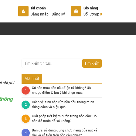
Tài khoản
Giỏ hàng
Đăng nhập
Đăng ký
Số lượng:
0
Tìm kiếm
Mới nhất
i chi phí
Có nên mua bồn cầu điện tử không? Ưu
nhược điểm & lưu ý khi chọn mua
 thông
Cách vệ sinh nắp rửa bồn cầu thông minh
.
đúng cách và hiệu quả
Giải pháp tiết kiệm nước trong bồn cầu: Có
nên đổ nước để xả không?
Bạn đã sử dụng đúng chức năng của nút xả
đại và xả tiểu trên bồn cầu chưa?