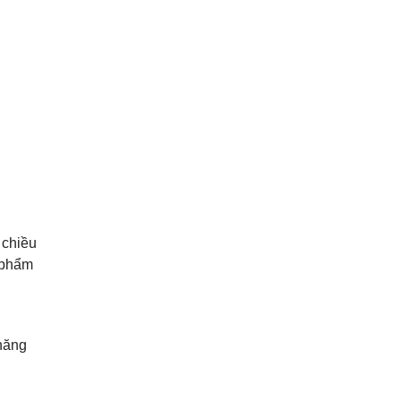
 chiều
n phẩm
 năng