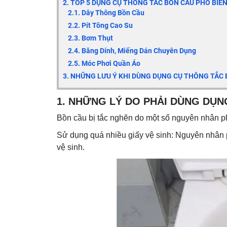
2.
TOP 5 DỤNG CỤ THÔNG TẮC BỒN CẦU PHỔ BIẾN
2.1. Dây Thông Bồn Cầu
2.2. Pít Tông Cao Su
2.3. Bơm Thụt
2.4. Băng Dính, Miếng Dán Chuyên Dụng
2.5. Móc Phơi Quần Áo
3. NHỮNG LƯU Ý KHI DÙNG DỤNG CỤ THÔNG TẮC
1. NHỮNG LÝ DO PHẢI DÙNG DỤ
Bồn cầu bị tắc nghẽn do một số nguyên nhân p
Sử dụng quá nhiều giấy vệ sinh: Nguyên nhân p
vệ sinh.