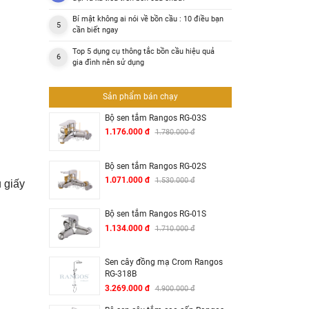
Bí mật không ai nói về bồn cầu : 10 điều bạn
cần biết ngay
Top 5 dụng cụ thông tắc bồn cầu hiệu quả
gia đình nên sử dụng
Sản phẩm bán chạy
Bộ sen tắm Rangos RG-03S
1.176.000 đ
1.780.000 đ
Bộ sen tắm Rangos RG-02S
1.071.000 đ
1.530.000 đ
 giấy
Bộ sen tắm Rangos RG-01S
1.134.000 đ
1.710.000 đ
Sen cây đồng mạ Crom Rangos
RG-318B
3.269.000 đ
4.900.000 đ