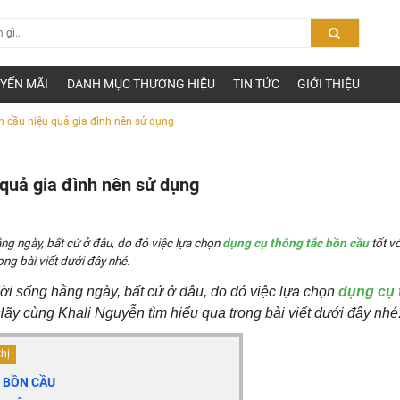
YẾN MÃI
DANH MỤC THƯƠNG HIỆU
TIN TỨC
GIỚI THIỆU
n cầu hiệu quả gia đình nên sử dụng
 quả gia đình nên sử dụng
ng ngày, bất cứ ở đâu, do đó việc lựa chọn
dụng cụ thông tắc bồn cầu
tốt vớ
ong bài viết dưới đây nhé.
ời sống hằng ngày, bất cứ ở đâu, do đó việc lựa chọn
dụng cụ
t. Hãy cùng Khali Nguyễn tìm hiểu qua trong bài viết dưới đây nhé
thị
C BỒN CẦU