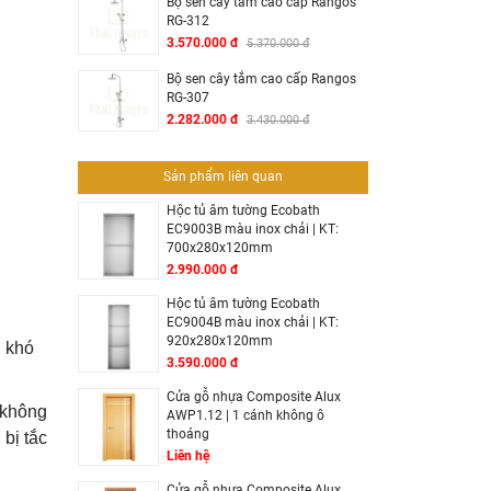
Bộ sen cây tắm cao cấp Rangos
RG-312
3.570.000 đ
5.370.000 đ
Bộ sen cây tắm cao cấp Rangos
RG-307
2.282.000 đ
3.430.000 đ
Sản phẩm liên quan
Hộc tủ âm tường Ecobath
EC9003B màu inox chải | KT:
700x280x120mm
2.990.000 đ
Hộc tủ âm tường Ecobath
EC9004B màu inox chải | KT:
920x280x120mm
h khó
3.590.000 đ
Cửa gỗ nhựa Composite Alux
 không
AWP1.12 | 1 cánh không ô
thoáng
bị tắc
Liên hệ
Cửa gỗ nhựa Composite Alux