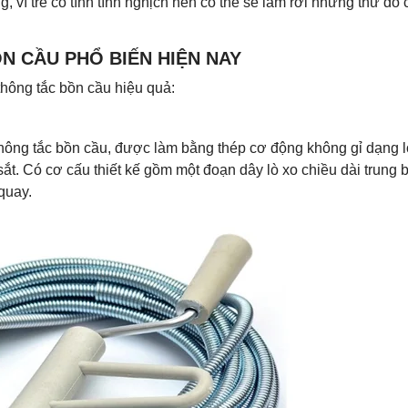
, vì trẻ có tính tính nghịch nên có thể sẽ làm rơi những thứ đồ 
N CẦU PHỔ BIẾN HIỆN NAY
hông tắc bồn cầu hiệu quả:
thông tắc bồn cầu, được làm bằng thép cơ động không gỉ dạng l
sắt. Có cơ cấu thiết kế gồm một đoạn dây lò xo chiều dài trung b
 quay.