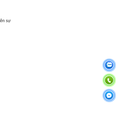
iên sự