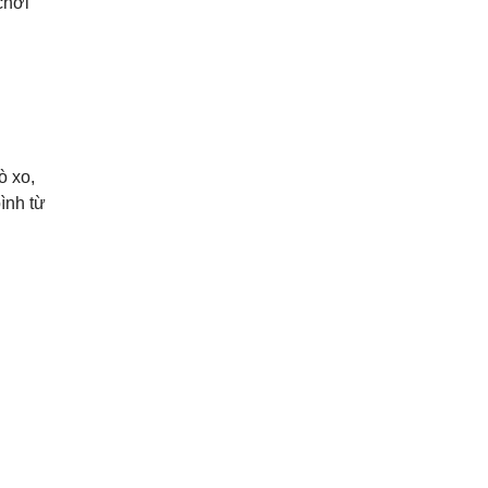
chơi
ò xo,
ình từ