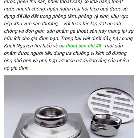
nước, phễu thu sàn, phễu thoát sàn) có khả năng thoát
nước nhanh chóng, ngăn ngừa mùi hôi hiệu quả được sử
dụng để lắp đặt trong phòng tắm, phòng vệ sinh, khu vực
bếp, khu vực sân thượng
,
… Với thao tác lắp đặt nhanh
chóng và đơn giản, sản phẩm ga thoát sàn này mang lại sự
hữu ích cho gia đình bạn. Trong bài viết dưới đây, hãy cùng
Khali Nguyen tìm hiểu về
ga thoát sàn phi 48
- một sản
phẩm được người tiêu dùng ưa chuộng vì kích cỡ đường
ống nhỏ gọn và phù hợp với kích cỡ đường ống của nhiều
hộ gia đình.