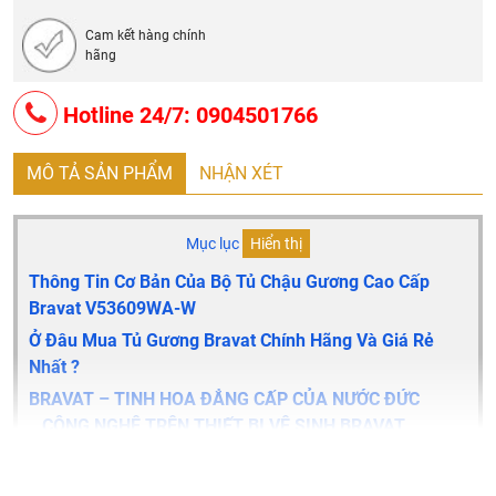
Cam kết hàng chính
hãng
Hotline 24/7: 0904501766
MÔ TẢ SẢN PHẨM
NHẬN XÉT
Mục lục
Hiển thị
Thông Tin Cơ Bản Của Bộ Tủ Chậu Gương Cao Cấp
Bravat V53609WA-W
Ở Đâu Mua Tủ Gương Bravat Chính Hãng Và Giá Rẻ
Nhất ?
BRAVAT – TINH HOA ĐẲNG CẤP CỦA NƯỚC ĐỨC
CÔNG NGHỆ TRÊN THIẾT BỊ VỆ SINH BRAVAT
Thông tin cơ bản của bộ tủ chậu gương cao cấp Bravat