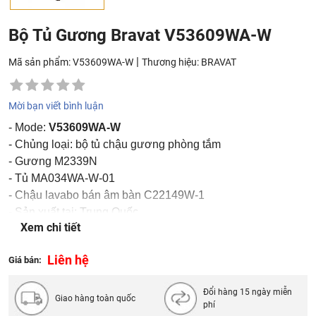
Bộ Tủ Gương Bravat V53609WA-W
|
Mã sản phẩm: V53609WA-W
Thương hiệu:
BRAVAT
Mời bạn viết bình luận
- Mode:
V53609WA-W
- Chủng loại: bộ tủ chậu gương phòng tắm
- Gương M2339N
- Tủ MA034WA-W-01
- Chậu lavabo bán âm bàn C22149W-1
- Sản xuất tại: Trung Quốc
Xem chi tiết
- Thương hiệu: Bravat
Liên hệ
Giá bán:
Đổi hàng 15 ngày miễn
Giao hàng toàn quốc
phí