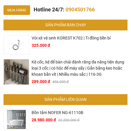
Hotline 24/7:
0904501766
MUA HÀNG
SẢN PHẨM BÁN CHẠY
Ở đâu mua tủ gương Bravat chính hãng và giá rẻ nhất ?
Khalinguyen.vn là đơn vị cung cấp sản phẩm
Vòi xịt vệ sinh KOREST K702 | Ti đồng bền bỉ
Bravat chính thức và chính hãng tại Việt Nam, chúng tôi
325.000 đ
cam kết các sản phẩm
Bravat
được phân phối bởi
Khalinguyen.vn là chính hãng.
Kệ cốc, kệ để bàn chải đánh răng đa năng tiện dụng
Hiện tại chúng tôi có rất nhiều
chương trình khuyến
loại 3 cốc | có hộc để máy sấy | Gắn bằng keo hoặc
mãi
hấp dẫn, để biết chi tiết vui lòng chat hoặc gọi điện
khoan bắn vít | Nhiều màu sắc | 116-3G
vào hotline để được tư vấn chi tiết
289.000 đ
456.000 đ
SẢN PHẨM LIÊN QUAN
Bồn tắm NOFER NG-61110B
28.980.000 đ
32.200.000 đ