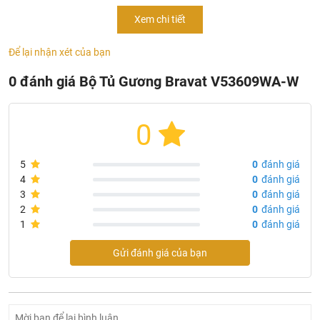
Xem chi tiết
V53609WA-W
- Mode: V53609WA-W
Để lại nhận xét của bạn
- Chủng loại: bộ tủ chậu gương phòng tắm
0 đánh giá Bộ Tủ Gương Bravat V53609WA-W
Bộ sản phẩm bao gồm:
- Gương M2339N
0
- Kích thước: 500x800x30 mm
5
0
đánh giá
- Tủ MA034WA-W-01
4
0
đánh giá
3
0
đánh giá
- Chất liệu: Plywood
2
0
đánh giá
- Bản lề: Blum
1
0
đánh giá
- Kích thước: 685x420x580mm
Gửi đánh giá của bạn
- Mạ: Walnut, Shiny PU
- Chậu lavabo bán âm bàn
C22149W-1
- Kích thước: 580x470x170mm