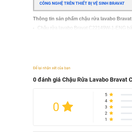
CÔNG NGHỆ TRÊN THIẾT BỊ VỆ SINH BRAVAT
Thông tin sản phẩm chậu rửa lavabo Brava
Chậu rửa lavabo Bravat C22149W-1-ENG b
Kích thước : 580X420X170 mm
Chất liệu: Sứ cao cấp
Tráng men công nghệ cao
Chống bám bẩn, lau rửa dễ dàng
Để lại nhận xét của bạn
Kiểu dáng thanh lịch
0 đánh giá Chậu Rửa Lavabo Bravat
Đường nét uyển chuyển đầy cảm xúc
Thiết kế đều hòa hợp và lấy cảm hứng từ thi
5
Màu sắc: Trắng
4
0
Sản xuất tại Trung Quốc
3
2
1