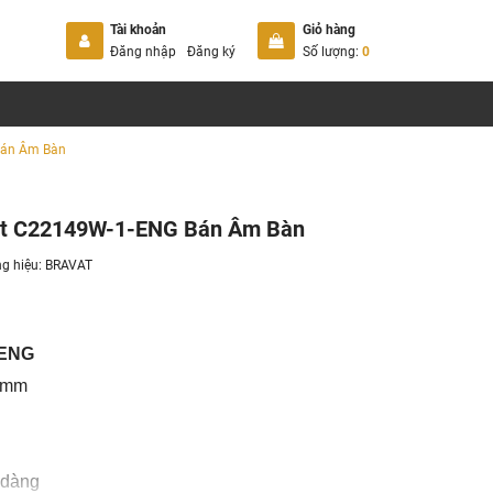
Tài khoản
Giỏ hàng
Đăng nhập
Đăng ký
Số lượng:
0
Bán Âm Bàn
at C22149W-1-ENG Bán Âm Bàn
g hiệu:
BRAVAT
-ENG
0 mm
 dàng