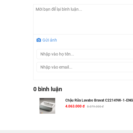
Gửi ảnh
0 bình luận
Chậu Rửa Lavabo Bravat C22149W-1-ENG
4.063.000 đ
5.079.000 đ