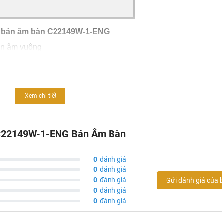
t bán âm bàn
C22149W-1-ENG
án âm vuông
Xem chi tiết
 C22149W-1-ENG Bán Âm Bàn
ên nhiên
0
đánh giá
0
đánh giá
0
đánh giá
Gửi đánh giá của 
0
đánh giá
0
đánh giá