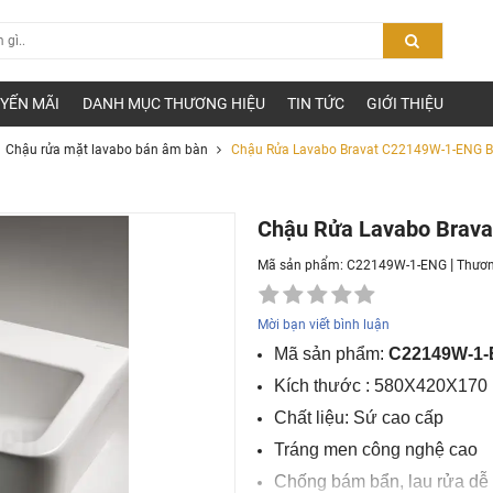
YẾN MÃI
DANH MỤC THƯƠNG HIỆU
TIN TỨC
GIỚI THIỆU
Chậu rửa mặt lavabo bán âm bàn
Chậu Rửa Lavabo Bravat C22149W-1-ENG 
Chậu Rửa Lavabo Brav
|
Mã sản phẩm: C22149W-1-ENG
Thươn
Mời bạn viết bình luận
Mã sản phẩm:
C22149W-1
Kích thước : 580X420X17
Chất liệu: Sứ cao cấp
Tráng men công nghệ cao
Chống bám bẩn, lau rửa dễ