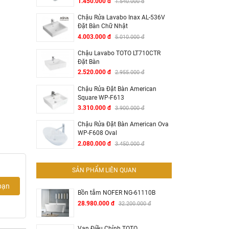
1.450.000 đ
1.540.000 đ
Chậu Rửa Lavabo Inax AL-536V
Đặt Bàn Chữ Nhật
4.003.000 đ
5.010.000 đ
Chậu Lavabo TOTO LT710CTR
Đặt Bàn
2.520.000 đ
2.955.000 đ
Chậu Rửa Đặt Bàn American
Square WP-F613
3.310.000 đ
3.900.000 đ
Chậu Rửa Đặt Bàn American Ova
WP-F608 Oval
2.080.000 đ
3.450.000 đ
SẢN PHẨM LIÊN QUAN
bạn
Bồn tắm NOFER NG-61110B
28.980.000 đ
32.200.000 đ
Van Điều Chỉnh TOTO