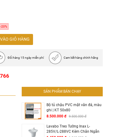
-20%
VÀO GIỎ HÀNG
Đổi hàng 15 ngày miễn phí
Cam kết hàng chính hãng
1766
SẢN PHẨM BÁN CHẠY
Bộ tủ chậu PVC mặt vân đá, màu
ghi | KT 50x80
8.500.000 đ
9.500.000 đ
Lavabo Treo Tường Inax L-
285V/L-288VC Kèm Chân Ngắn