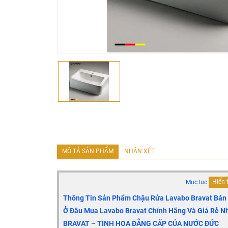
MÔ TẢ SẢN PHẨM
NHẬN XÉT
Mục lục
Hiển 
Thông Tin Sản Phẩm Chậu Rửa Lavabo Bravat Bá
Ở Đâu Mua Lavabo Bravat Chính Hãng Và Giá Rẻ Nh
BRAVAT – TINH HOA ĐẲNG CẤP CỦA NƯỚC ĐỨC