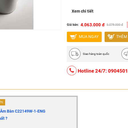
Màu sắc: Trắng
Xem chi tiết
Sản xuất tại Trung Quốc
4.063.000 đ
Giá bán:
5.079.000 đ
MUA NGAY
THÊM 
Giao hàng toàn quốc
Hotline 24/7: 090450
thị
n Âm Bàn
C22149W-1-ENG
ất ?