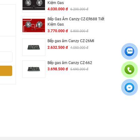
Kiệm Gas
4.030.000 đ
6.200.000 đ
Bếp Gas Âm Canzy CZ-ER688 Tiết
Kiệm Gas
3.770.000 đ
5.800.000 đ
Bếp gas âm Canzy CZ-26MI
2.632.500 đ
4.050.000 đ
Bếp gas âm Canzy CZ-662
3.698.500 đ
5.690.000 đ