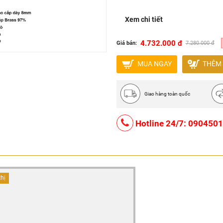
Lượng gas tiêu thụ: 0.33 kg 
Xem chi tiết
Kích thước mặt kính: 750 x
Kích thước khoét đá: 680 x
4.732.000 đ
Giá bán:
7.280.000 đ
MUA NGAY
THÊM 
Giao hàng toàn quốc
Hotline 24/7: 090450
thị