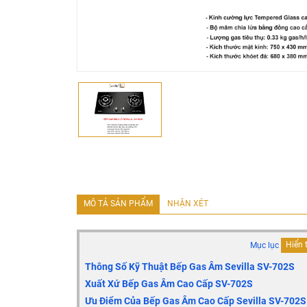
MÔ TẢ SẢN PHẨM
NHẬN XÉT
Mục lục
Hiển 
Thông Số Kỹ Thuật Bếp Gas Âm
Sevilla SV-702S
Xuất Xứ Bếp Gas Âm Cao Cấp SV-702S
Ưu Điểm Của Bếp Gas Âm Cao Cấp Sevilla SV-702S