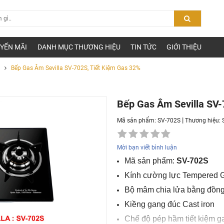
YẾN MÃI
DANH MỤC THƯƠNG HIỆU
TIN TỨC
GIỚI THIỆU
a
Bếp Gas Âm Sevilla SV-702S, Tiết Kiệm Gas 32%
Bếp Gas Âm Sevilla SV-
|
Mã sản phẩm: SV-702S
Thương hiệu:
Mời bạn viết bình luận
Mã sản phẩm:
SV-702S
Kính cường lực Tempered 
Bộ mâm chia lửa bằng đồn
Kiềng gang đúc Cast iron
Chế độ pép hầm tiết kiệm 