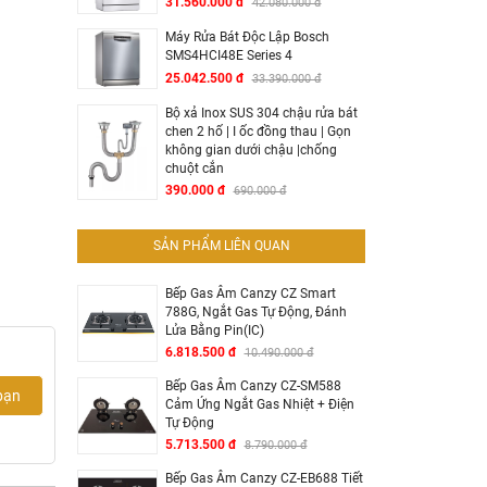
31.560.000 đ
42.080.000 đ
Máy Rửa Bát Độc Lập Bosch
SMS4HCI48E Series 4
25.042.500 đ
33.390.000 đ
Bộ xả Inox SUS 304 chậu rửa bát
chen 2 hố | I ốc đồng thau | Gọn
không gian dưới chậu |chống
chuột cắn
390.000 đ
690.000 đ
SẢN PHẨM LIÊN QUAN
Bếp Gas Âm Canzy CZ Smart
788G, Ngắt Gas Tự Động, Đánh
Lửa Bằng Pin(IC)
6.818.500 đ
10.490.000 đ
Bếp Gas Âm Canzy CZ-SM588
bạn
Cảm Ứng Ngắt Gas Nhiệt + Điện
Tự Động
5.713.500 đ
8.790.000 đ
Bếp Gas Âm Canzy CZ-EB688 Tiết