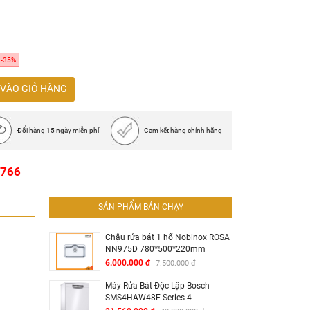
gas/h/lò
 430 mm
 380 mm
-35%
VÀO GIỎ HÀNG
Đổi hàng 15 ngày miễn phí
Cam kết hàng chính hãng
1766
SẢN PHẨM BÁN CHẠY
Chậu rửa bát 1 hố Nobinox ROSA
NN975D 780*500*220mm
6.000.000 đ
7.500.000 đ
Máy Rửa Bát Độc Lập Bosch
SMS4HAW48E Series 4