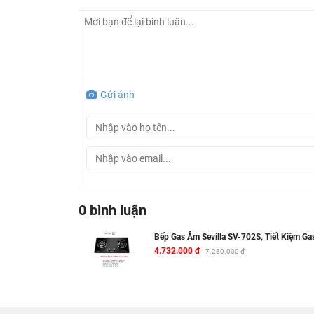
Xuất Xứ Bếp Gas Âm Cao Cấp SV-702S
Hãng sản xuất:
Sevilla
Công nghệ: Châu Âu
Bảo Hành : 2 Năm
Gửi ảnh
0 bình luận
Bếp Gas Âm Sevilla SV-702S, Tiết Kiệm G
4.732.000 đ
7.280.000 đ