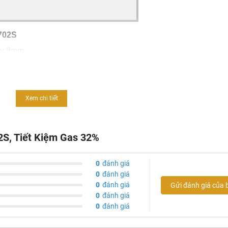
-702S
ày 8mm
Xem chi tiết
nium
siêu bền
iêu bền
2S, Tiết Kiệm Gas 32%
toàn
0
đánh giá
n ngon hơn
0
đánh giá
0
đánh giá
Gửi đánh giá của 
0
đánh giá
0
đánh giá