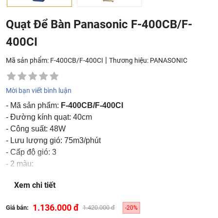
Quạt Để Bàn Panasonic F-400CB/F-
400CI
|
Mã sản phẩm: F-400CB/F-400CI
Thương hiệu:
PANASONIC
Mời bạn viết bình luận
- Mã sản phẩm:
F-400CB/F-400CI
- Đường kính quạt: 40cm
- Công suất: 48W
- Lưu lượng gió: 75m3/phút
- Cấp độ gió: 3
- 2 màu:
F-400CB
: Màu xanh
Xem chi tiết
F-400CI
: Màu trắng ngà
1.136.000 đ
Giá bán:
1.420.000 đ
-20%
-
Liên hệ để được giá tốt