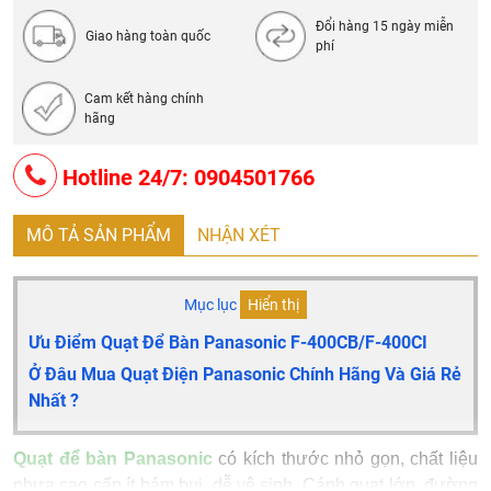
Đổi hàng 15 ngày miễn
Giao hàng toàn quốc
phí
Cam kết hàng chính
hãng
Hotline 24/7: 0904501766
MÔ TẢ SẢN PHẨM
NHẬN XÉT
Mục lục
Hiển thị
Ưu Điểm Quạt Để Bàn Panasonic F-400CB/F-400CI
Ở Đâu Mua Quạt Điện Panasonic Chính Hãng Và Giá Rẻ
Nhất ?
Quạt để bàn Panasonic
có kích thước nhỏ gọn, chất liệu
nhựa cao cấp ít bám bụi, dễ vệ sinh. Cánh quạt lớn, đường