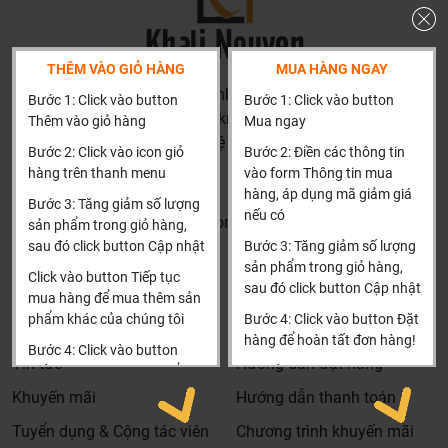
trị với khách hàng, điều đó giúp chúng tôi là đơn vị có giá
bán tốt nhất trong thị trường so với sản phẩm + dịch vụ
mà khách hàng nhận được. Bời vì Khali Nguyễn muốn
THÊM VÀO GIỎ HÀNG
MUA HÀNG NGAY
trở thành tri kỷ của ngôi nhà bạn.
HN: số 160 đường Văn Minh, Di Trạch, Hoài Đức, Hà Nội
Bước 1: Click vào button
Bước 1: Click vào button
(Cách đại học công nghiệp 1 km)
Thêm vào giỏ hàng
Mua ngay
HCM và các tỉnh khác: Liên hệ hotline để được hướng dẫn
Bước 2: Click vào icon giỏ
Bước 2: Điền các thông tin
đặt hàng
hàng trên thanh menu
vào form Thông tin mua
Xin cảm ơn!
hàng, áp dụng mã giảm giá
Bước 3: Tăng giảm số lượng
nếu có
Khalinguyen.vn@gmail.com
sản phẩm trong giỏ hàng,
sau đó click button Cập nhật
Bước 3: Tăng giảm số lượng
0904501766
sản phẩm trong giỏ hàng,
Click vào button Tiếp tục
sau đó click button Cập nhật
Thông tin
Thông tin thêm
mua hàng để mua thêm sản
phẩm khác của chúng tôi
Bước 4: Click vào button Đặt
Tìm đại lý & Hợp tác
Hướng dẫn mua hàng
hàng để hoàn tất đơn hàng!
Bước 4: Click vào button
Tin tức
Hướng dẫn đặt hàng
Tiến hành thanh toán để
Xin cảm ơn khách hàng!!!
Dịch vụ riêng của Khali Nguyễn dành cho khách hàng:
thanh toán đơn hàng của
Khuyến mãi
Hướng dẫn thanh toán
Khảo sát công trình, để hỗ trợ khách hàng chọn sản
bạn.
Tuyển dụng & Cộng tác viên
Chương trình khuyến mãi
phẩm đúng và phù hợp cũng như đưa ra các lời
Xin cảm ơn khách hàng!!!