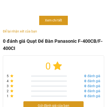
kính 40 cm tạo làn gió trải rộng, tản gió nhanh, làm mát hiệu
quả. Lồng quạt đan khít, bảo đảm an toàn cho chúng ta.
Chân đế vững chắc, không rung lắc khi hoạt động và sử
Xem chi tiết
dụng động cơ bạc thau hoạt động êm ái, bền bỉ theo thời
gian.
Để lại nhận xét của bạn
0 đánh giá Quạt Để Bàn Panasonic F-400CB/F-
400CI
0
5
0
đánh giá
4
0
đánh giá
3
0
đánh giá
2
0
đánh giá
1
0
đánh giá
Gửi đánh giá của bạn