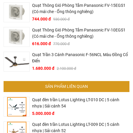
hiệu quả ngay cả với những nơi có diện tích lớn.
Quạt Thông Gió Phòng Tắm Panasonic FV-15EGS1
(Có mái che - Ống thông nghiêng)
Nhỏ gọn và thời trang:
Quạt được thiết kế nhỏ gọn với
744.000 đ
930.000 đ
màu sắc trẻ trung, vừa giúp tiết kiệm không gian, vừa
giúp mang lại màu sắc tươi mới cho căn phòng của bạn.
Quạt Thông Gió Phòng Tắm Panasonic FV-10EGS1
(Có mái che - Ống thông nghiêng)
Ở đâu mua quạt điện Panasonic chính hãng và giá rẻ
616.000 đ
770.000 đ
nhất ?
Quạt Trần 3 Cánh Panasonic F-56NCL Màu Đồng Cổ
Điển
Khalinguyen.vn là đơn vị cung cấp sản phẩm
quạt điện
1.680.000 đ
2.100.000 đ
Panasonic
chính thức và chính hãng tại Việt Nam, chúng
tôi cam kết các sản phẩm Panasonic được phân phối bởi
Khalinguyen.vn là chính hãng.
SẢN PHẨM LIÊN QUAN
Hiện tại chúng tôi có rất nhiều
chương trình khuyến
mãi
hấp dẫn, để biết chi tiết vui lòng chat hoặc gọi điện
Quạt đèn trần Lotus Lighting LT-010 DC | 5 cánh
vào hotline để được tư vấn chi tiết
nhựa | Sải cánh 54
5.000.000 đ
Tại Khali Nguyễn, chúng tôi cam kết:
Quạt đèn trần Lotus Lighting LT-009 DC | 5 cánh
Cam kết 100% sản phẩm chính hãng, nếu phát hiện ra
nhựa | Sải cánh 52