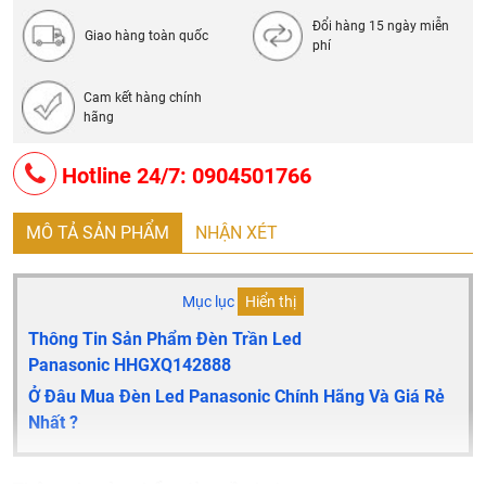
- Chất liệu: Chụp đèn acrylic
Đổi hàng 15 ngày miễn
- Chống nước chuẩn IP44
Giao hàng toàn quốc
phí
-
Liên hệ để được giá tốt
Cam kết hàng chính
hãng
Hotline 24/7: 0904501766
MÔ TẢ SẢN PHẨM
NHẬN XÉT
Mục lục
Hiển thị
Thông Tin Sản Phẩm Đèn Trần Led
Panasonic
HHGXQ142888
Ở Đâu Mua Đèn Led Panasonic Chính Hãng Và Giá Rẻ
Nhất ?