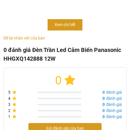
Thông tin sản phẩm đèn trần led
panasonic
HHGXQ142888
- Mã sản phẩm:
Xem chi tiết
HHGXQ142888
- Ánh sáng trung tính 4000K
Để lại nhận xét của bạn
HHGXQ142988
- Ánh sáng trắng 6500K
- Đèn trần có cảm biến chuyển động/ ánh sáng
0 đánh giá Đèn Trần Led Cảm Biến Panasonic
- Diện tích chiếu sáng: 4-8 m
HHGXQ142888 12W
- Công suất12W/AC220-240V ; 50-60Hz
- Kích thước: Ø225mm/ H: 70mm
- Quang thông: 860lm - CRI: Ra80
0
- Tuổi thọ nguồn sáng: 25000 giờ (LLMF: 70%)
- Chất liệu: Chụp đèn acrylic
5
0
đánh giá
- Chống nước chuẩn IP44
4
0
đánh giá
3
0
đánh giá
2
0
đánh giá
1
0
đánh giá
Gửi đánh giá của bạn