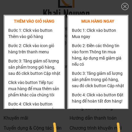
Khali Nguyễn - Tri kỷ của ngôi nhà bạn!
THÊM VÀO GIỎ HÀNG
MUA HÀNG NGAY
HN: số 160 đường Văn Minh, Di Trạch, Hoài Đức, Hà Nội
Bước 1: Click vào button
Bước 1: Click vào button
(Cách đại học công nghiệp 1 km)
Thêm vào giỏ hàng
Mua ngay
HCM và các tỉnh khác: Liên hệ hotline để được hướng dẫn
Bước 2: Click vào icon giỏ
Bước 2: Điền các thông tin
đặt hàng
hàng trên thanh menu
vào form Thông tin mua
Xin cảm ơn!
hàng, áp dụng mã giảm giá
Bước 3: Tăng giảm số lượng
nếu có
Khalinguyen.vn@gmail.com
sản phẩm trong giỏ hàng,
sau đó click button Cập nhật
Bước 3: Tăng giảm số lượng
0904501766
sản phẩm trong giỏ hàng,
Click vào button Tiếp tục
sau đó click button Cập nhật
Thông tin
Thông tin thêm
mua hàng để mua thêm sản
phẩm khác của chúng tôi
Bước 4: Click vào button Đặt
Tìm đại lý & Hợp tác
Hướng dẫn mua hàng
hàng để hoàn tất đơn hàng!
Bước 4: Click vào button
Tin tức
Hướng dẫn đặt hàng
Tiến hành thanh toán để
Xin cảm ơn khách hàng!!!
thanh toán đơn hàng của
Khuyến mãi
Hướng dẫn thanh toán
bạn.
Tuyển dụng & Cộng tác viên
Chương trình khuyến mãi
Xin cảm ơn khách hàng!!!