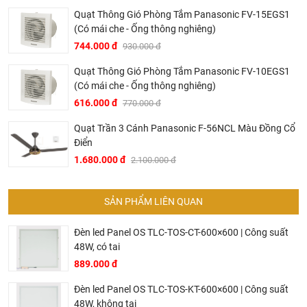
hợp với áp lực nước, chiều cao gia đình, tông thẩm mỹ
Quạt Thông Gió Phòng Tắm Panasonic FV-15EGS1
nhà tắm..... hơn là chỉ báo giá.
(Có mái che - Ống thông nghiêng)
Thành thật: Chúng tôi luôn thành thật về chất lượng,
744.000 đ
930.000 đ
nguồn gốc, tình năng sản phẩm thậm trí cả rủi ro và phiền
phức có thể gặp phải của sản phẩm cũng được thành
Quạt Thông Gió Phòng Tắm Panasonic FV-10EGS1
(Có mái che - Ống thông nghiêng)
thật đưa ra tư vấn.
616.000 đ
770.000 đ
Giá thành phù hợp: Giá sản phẩm của chúng tôi không
phải là rẻ nhất, chúng tôi có những dịch vụ được thiết kế
Quạt Trần 3 Cánh Panasonic F-56NCL Màu Đồng Cổ
riêng cho ngành nghề này nó thực sự cần thiết và có giá
Điển
trị với khách hàng, điều đó giúp chúng tôi là đơn vị có giá
1.680.000 đ
2.100.000 đ
bán tốt nhất trong thị trường so với sản phẩm + dịch vụ
mà khách hàng nhận được. Bời vì Khali Nguyễn muốn
SẢN PHẨM LIÊN QUAN
trở thành tri kỷ của ngôi nhà bạn.
Đèn led Panel OS TLC-TOS-CT-600×600 | Công suất
48W, có tai
889.000 đ
Đèn led Panel OS TLC-TOS-KT-600×600 | Công suất
48W, không tai