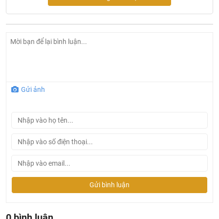
Gửi ảnh
Ở đâu mua đèn led Panasonic chính hãng và giá rẻ
Gửi bình luận
nhất ?
Khalinguyen.vn là đơn vị cung cấp sản phẩm
đèn
0 bình luận