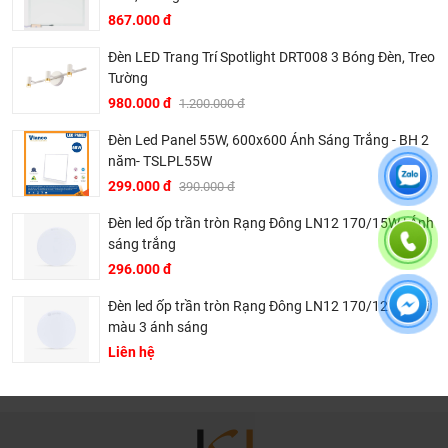
867.000 đ
Đèn LED Trang Trí Spotlight DRT008 3 Bóng Đèn, Treo
Tường
980.000 đ
1.200.000 đ
Đèn Led Panel 55W, 600x600 Ánh Sáng Trắng - BH 2
Dịch vụ riêng của Khali Nguyễn dành cho khách hàng:
năm- TSLPL55W
299.000 đ
390.000 đ
Khảo sát công trình, để hỗ trợ khách hàng chọn sản
phẩm đúng và phù hợp cũng như đưa ra các lời
Đèn led ốp trần tròn Rạng Đông LN12 170/15W | Ánh
khuyên, chú ý, hoặc chỉ ra các vấn khổng ổn nếu có
sáng trắng
hoàn toàn miễn phí.
296.000 đ
Bảo trì sản phẩm lên tới 5 năm, tặng các phụ kiện hao
Đèn led ốp trần tròn Rạng Đông LN12 170/12W | Đổi
mòn và thay thế miễn phí.
màu 3 ánh sáng
Bảo trì kiểm tra sản phẩm trước khi hết hạn bảo hành
Liên hệ
kể cả sản phẩm có lên đên 5 năm hay 10 năm bảo
hành miễn phí, Khali Nguyễn sẽ liên hệ để bảo trì và
kiểm tra khi đến hạn, khách hàng không phải ghi nhớ
hay lưu thông tin gì cả.