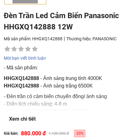
Đèn Trần Led Cảm Biến Panasonic
HHGXQ142888 12W
|
Mã sản phẩm: HHGXQ142888
Thương hiệu:
PANASONIC
Mời bạn viết bình luận
- Mã sản phẩm:
HHGXQ142888
- Ánh sáng trung tính 4000K
HHGXQ142988
- Ánh sáng trắng 6500K
- Đèn trần có cảm biến chuyển động/ ánh sáng
- Diện tích chiếu sáng: 4-8 m
- Công suất12W/AC220-240V ; 50-60Hz
Xem chi tiết
- Kích thước: Ø225mm/ H: 70mm
- Quang thông: 860lm - CRI: Ra80
880.000 đ
Giá bán:
1.100.000 đ
-20%
- Tuổi thọ nguồn sáng: 25000 giờ (LLMF: 70%)