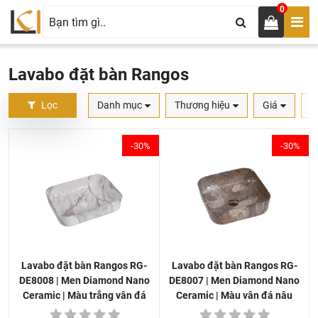
0
Lavabo đặt bàn Rangos
Lọc
Danh mục
Thương hiệu
Giá
S
-30%
-30%
Lavabo đặt bàn Rangos RG-
Lavabo đặt bàn Rangos RG-
DE8007 | Men Diamond Nano
DE8008 | Men Diamond Nano
Ceramic | Màu vân đá nâu
Ceramic | Màu trắng vân đá