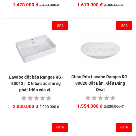
1.610.000 đ
1.470.000 đ
2.300.000 đ
2.100.000 đ
-30%
-30%
Chậu Rửa Lavabo Rangos RG-
Lavabo đặt bàn Rangos RG-
80020 Đặt Bàn, Kiểu Dáng
80013 | ION bạc ức chế sự
Oval
phát triển của vi…
1.554.000 đ
2.030.000 đ
2.220.000 đ
2.900.000 đ
-30%
-30%