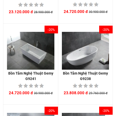
24.720.000 đ
23.120.000 đ
30.900.000 đ
28.900.000 đ
-20%
-20%
Bồn Tắm Nghệ Thuật Gemy
Bồn Tắm Nghệ Thuật Gemy
G9238
G9241
23.808.000 đ
24.720.000 đ
29.760.000 đ
30.900.000 đ
-20%
-20%