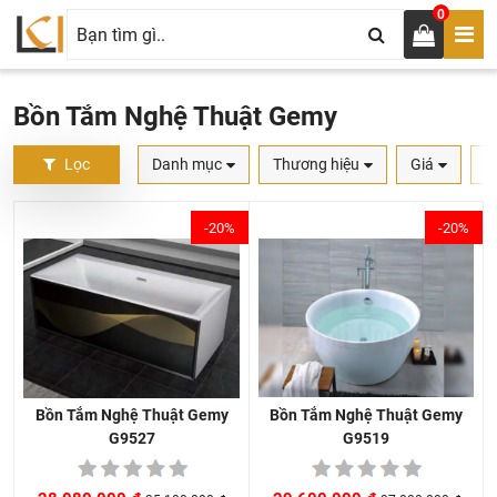
0
Bồn Tắm Nghệ Thuật Gemy
Lọc
Danh mục
Thương hiệu
Giá
S
-20%
-20%
Bồn Tắm Nghệ Thuật Gemy
Bồn Tắm Nghệ Thuật Gemy
G9519
G9527