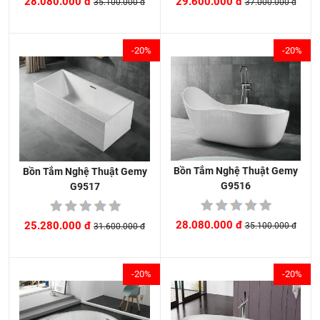
29.600.000 đ
28.080.000 đ
37.000.000 đ
35.100.000 đ
-20%
-20%
Bồn Tắm Nghệ Thuật Gemy
Bồn Tắm Nghệ Thuật Gemy
G9516
G9517
28.080.000 đ
25.280.000 đ
35.100.000 đ
31.600.000 đ
-20%
-20%