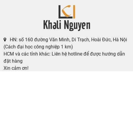
Website:
www.khalinguyen.vn
Email:
khalinguyen.vn@gmail.com
HN: số 160 đường Văn Minh, Di Trạch, Hoài Đức, Hà Nội
(Cách đại học công nghiệp 1 km)
HCM và các tỉnh khác: Liên hệ hotline để được hướng dẫn
đặt hàng
Xin cảm ơn!
Khalinguyen.vn@gmail.com
0904501766
Thông tin
Thông tin thêm
Tìm đại lý & Hợp tác
Hướng dẫn mua hàng
Tin tức
Hướng dẫn đặt hàng
Khuyến mãi
Hướng dẫn thanh toán