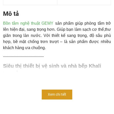
Mô tả
Bồn tắm nghệ thuật GEMY
sản phẩm giúp phòng tắm trở
lên hiện đại, sang trọng hơn. Giúp bạn làm sạch cơ thể,thư
giãn trong làn nước. Với thiết kế sang trọng, độ sâu phù
hợp, bề mặt chống trơn trượt – là sản phẩm được nhiều
khách hàng ưa chuộng.
--------------------------------
Siêu thị thiết bị vệ sinh và nhà bếp Khali
Nguyễn:
Hotline - Zalo:
0904.501.766
Showroom Hà Nội: 160 Đường Văn Minh - Di Trạch - Hoài
Xem chi tiết
Đức - Hà Nội (Cách Đại học Công Nghiệp 1km)
Facebook:
Khali Nguyễn - Thiết bị vệ sinh và nhà bếp