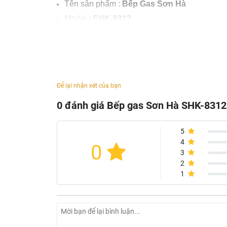
Tên sản phẩm :
Bếp Gas Sơn Hà
Model :
SHK-8312
Thương hiệu :
Sơn Hà
Mặt kính : Kính cường lực
Đánh lửa : Magneto
Kiềng bếp : Gang
Để lại nhận xét của bạn
Khay : Inox
0 đánh giá Bếp gas Sơn Hà SHK-8312
Lượng gas tiêu thụ : 0,44 kg/giờ ( Max )
Gas sử dụng : LPG
5
4
0
3
2
1