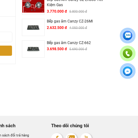
Kiệm Gas
3.770.000 đ
5.800.000 đ
Bếp gas âm Canzy CZ-26MI
2.632.500 đ
4.050.000 đ
Bếp gas âm Canzy CZ-662
3.698.500 đ
5.690.000 đ
nh sách
Theo dõi chúng tôi
h sách đổi trả hàng