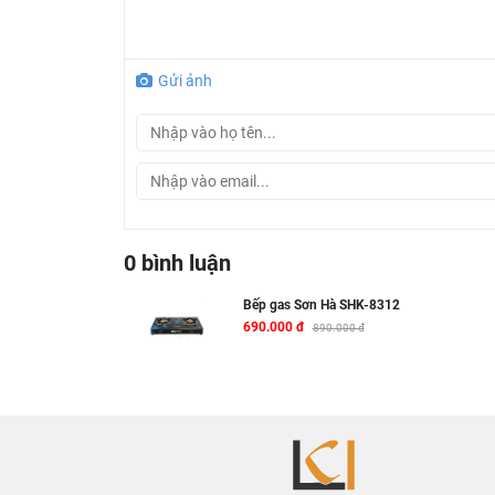
Gửi ảnh
0 bình luận
Bếp gas Sơn Hà SHK-8312
690.000 đ
890.000 đ