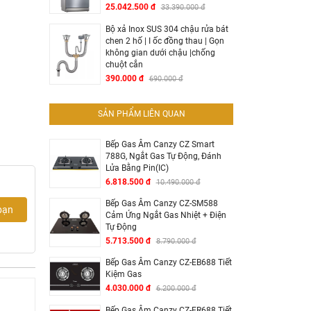
25.042.500 đ
33.390.000 đ
Bộ xả Inox SUS 304 chậu rửa bát
chen 2 hố | I ốc đồng thau | Gọn
không gian dưới chậu |chống
chuột cắn
390.000 đ
690.000 đ
SẢN PHẨM LIÊN QUAN
Bếp Gas Âm Canzy CZ Smart
788G, Ngắt Gas Tự Động, Đánh
Lửa Bằng Pin(IC)
6.818.500 đ
10.490.000 đ
Bếp Gas Âm Canzy CZ-SM588
bạn
Cảm Ứng Ngắt Gas Nhiệt + Điện
Tự Động
5.713.500 đ
8.790.000 đ
Bếp Gas Âm Canzy CZ-EB688 Tiết
Kiệm Gas
4.030.000 đ
6.200.000 đ
Bếp Gas Âm Canzy CZ-ER688 Tiết