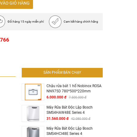
VÀO GIỎ HÀNG
Đổi hàng 15 ngày miễn phí
Cam kết hàng chính hãng
1766
SẢN PHẨM BÁN CHẠY
Chậu rửa bát 1 hố Nobinox ROSA
NN975D 780*500*220mm
6.000.000 đ
7.500.000 đ
Máy Rửa Bát Độc Lập Bosch
SMS4HAW48E Series 4
31.560.000 đ
42.080.000 đ
Máy Rửa Bát Độc Lập Bosch
SMS4HCI48E Series 4