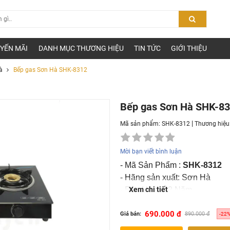
YẾN MÃI
DANH MỤC THƯƠNG HIỆU
TIN TỨC
GIỚI THIỆU
à
Bếp gas Sơn Hà SHK-8312
Bếp gas Sơn Hà SHK-8
|
Mã sản phẩm: SHK-8312
Thương hiệu
Mời bạn viết bình luận
- Mã Sản Phẩm :
SHK-8312
- Hãng sản xuất: Sơn Hà
- Bảo Hành : 2 Năm
Xem chi tiết
690.000 đ
Giá bán:
890.000 đ
-22