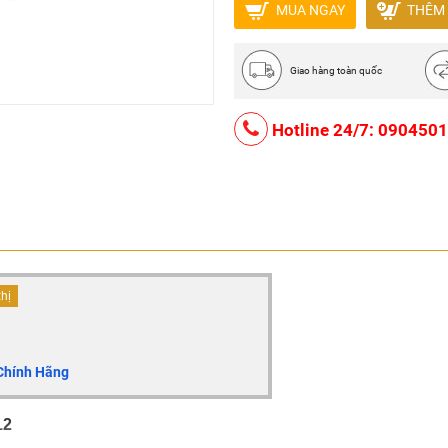
MUA NGAY
THÊM 
Giao hàng toàn quốc
Hotline 24/7: 090450
thị
Chính Hãng
12