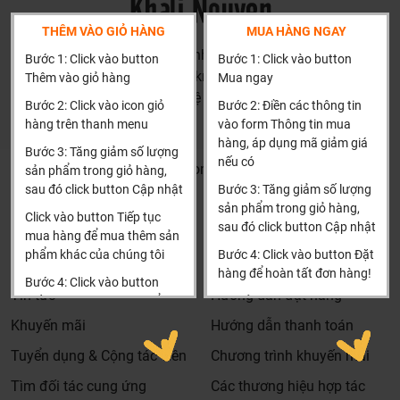
THÊM VÀO GIỎ HÀNG
MUA HÀNG NGAY
HN: số 160 đường Văn Minh, Di Trạch, Hoài Đức, Hà Nội
Bước 1: Click vào button
Bước 1: Click vào button
(Cách đại học công nghiệp 1 km)
Thêm vào giỏ hàng
Mua ngay
HCM và các tỉnh khác: Liên hệ hotline để được hướng dẫn
Bước 2: Click vào icon giỏ
Bước 2: Điền các thông tin
đặt hàng
hàng trên thanh menu
vào form Thông tin mua
Xin cảm ơn!
hàng, áp dụng mã giảm giá
Bước 3: Tăng giảm số lượng
nếu có
Khalinguyen.vn@gmail.com
sản phẩm trong giỏ hàng,
sau đó click button Cập nhật
Bước 3: Tăng giảm số lượng
0904501766
sản phẩm trong giỏ hàng,
Click vào button Tiếp tục
sau đó click button Cập nhật
Thông tin
Thông tin thêm
mua hàng để mua thêm sản
phẩm khác của chúng tôi
Bước 4: Click vào button Đặt
Tìm đại lý & Hợp tác
Hướng dẫn mua hàng
hàng để hoàn tất đơn hàng!
Bước 4: Click vào button
Tin tức
Hướng dẫn đặt hàng
Tiến hành thanh toán để
Xin cảm ơn khách hàng!!!
thanh toán đơn hàng của
Khuyến mãi
Hướng dẫn thanh toán
bạn.
Tuyển dụng & Cộng tác viên
Chương trình khuyến mãi
Xin cảm ơn khách hàng!!!
Tìm đối tác cung ứng
Các thương hiệu hợp tác