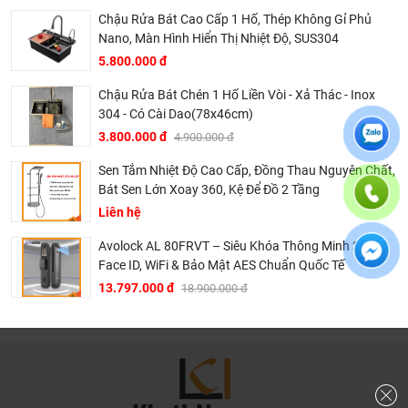
Chậu Rửa Bát Cao Cấp 1 Hố, Thép Không Gỉ Phủ
Nano, Màn Hình Hiển Thị Nhiệt Độ, SUS304
5.800.000 đ
Chậu Rửa Bát Chén 1 Hố Liền Vòi - Xả Thác - Inox
304 - Có Cài Dao(78x46cm)
3.800.000 đ
4.900.000 đ
Sen Tắm Nhiệt Độ Cao Cấp, Đồng Thau Nguyên Chất,
Bát Sen Lớn Xoay 360, Kệ Để Đồ 2 Tầng
Liên hệ
Avolock AL 80FRVT – Siêu Khóa Thông Minh 3D
Face ID, WiFi & Bảo Mật AES Chuẩn Quốc Tế
13.797.000 đ
18.900.000 đ