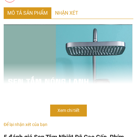
MÔ TẢ SẢN PHẨM
NHẬN XÉT
Xem chi tiết
Để lại nhận xét của bạn
5 đánh giá Sen Tắm Nhiệt Độ Cao Cấp, Phím