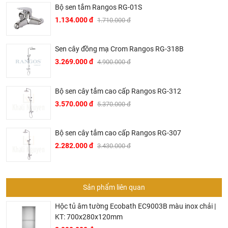
Bộ sen tắm Rangos RG-01S
1.134.000 đ
1.710.000 đ
Sen cây đồng mạ Crom Rangos RG-318B
3.269.000 đ
4.900.000 đ
Bộ sen cây tắm cao cấp Rangos RG-312
3.570.000 đ
5.370.000 đ
Bộ sen cây tắm cao cấp Rangos RG-307
2.282.000 đ
3.430.000 đ
Sản phẩm liên quan
Hộc tủ âm tường Ecobath EC9003B màu inox chải |
KT: 700x280x120mm