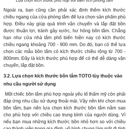
Lựa chọn kích thước phù hợp với diện tích phòng tắm
Ngoài ra, bạn cũng cần phải xác định thêm kích thước
chiều ngang của cửa phòng tắm để lựa chọn sản phẩm phù
hợp. Điều này giúp quá trình vận chuyển và lắp đặt bồn
được thuận lợi, tránh gây xước, hư hỏng bồn tắm. Chẳng
hạn như cửa nhà tắm phổ biến hiện nay có kích thước
chiều ngang khoảng 700 - 900 mm. Do đó, bạn có thể lựa
chọn các mẫu bồn tắm có kích thước chiều rộng từ 700 -
800mm. Đây là kích thước phù hợp để có thể dễ dàng vận
chuyển, lắp đặt bồn.
3.2. Lựa chọn kích thước bồn tắm TOTO tùy thuộc vào
nhu cầu người sử dụng
Một chiếc bồn tắm phù hợp ngoài yếu tố thẩm mỹ còn phải
đáp ứng nhu cầu sử dụng thoải mái. Vậy nên khi chọn mua
bồn tắm, bạn nên lựa chọn kích thước bồn tắm nằm sao
cho phù hợp với chiều cao trung bình của người dùng. Vì
nếu bạn mua những kích thước bồn nhỏ hơn so với chiều
cao thành viên trong gia đình, vô hình chung làm mất đi tính