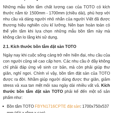
Những mẫu bồn tắm chất lượng cao của TOTO có kích
thước nằm từ 1500mm - 1700mm (chiều dài),
phù hợp với
nhu cầu và dáng người nhỏ nhắn của người Việt đã được
thương hiệu nghiên cứu kĩ lưỡng. Nên bạn hoàn toàn có
thể yên tâm khi lựa chọn những mẫu bồn tắm này mà
không cần lo lắng khi sử dụng.
2.1. Kích thước bồn tắm đặt sàn TOTO
Ngày nay khi cuộc sống càng trở nên hiện đại, nhu cầu của
con người cũng sẽ cao cấp hơn. Các nhu cầu ở đây không
chỉ phải đáp ứng vệ sinh cơ bản, mà còn phải giúp thư
giãn, nghỉ ngơi. Chính vì vậy, bồn tắm đặt sàn của TOTO
được ra đời. Nhằm giúp người dùng được thư giãn, giảm
stress và xua tan mệt mỏi sau ngày dài nhiều vất vả.
Kích
thước bồn tắm đặt sàn TOTO
phải kể đến một số sản
phẩm như:
Bồn tắm TOTO
FBYN1716CPTE đặt sàn
: 1700x750x537
mm (dài x rộng x cao)