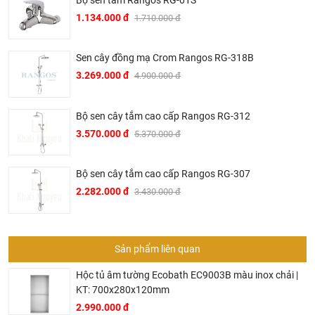
1.134.000 đ
1.710.000 đ
Sen cây đồng mạ Crom Rangos RG-318B
3.269.000 đ
4.900.000 đ
Bộ sen cây tắm cao cấp Rangos RG-312
3.570.000 đ
5.370.000 đ
Bộ sen cây tắm cao cấp Rangos RG-307
2.282.000 đ
3.430.000 đ
Sản phẩm liên quan
Hộc tủ âm tường Ecobath EC9003B màu inox chải |
KT: 700x280x120mm
2.990.000 đ