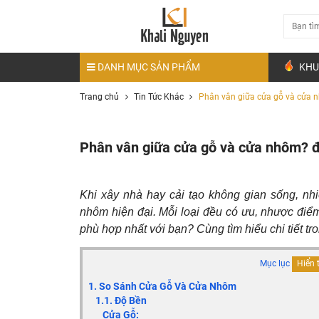
DANH MỤC SẢN PHẨM
KHU
Trang chủ
Tin Tức Khác
Phân vân giữa cửa gỗ và cửa n
Phân vân giữa cửa gỗ và cửa nhôm? đ
Khi xây nhà hay cải tạo không gian sống, nh
nhôm hiện đại. Mỗi loại đều có ưu, nhược điể
phù hợp nhất với bạn? Cùng tìm hiểu chi tiết tro
Mục lục
Hiển 
1. So Sánh Cửa Gỗ Và Cửa Nhôm
1.1. Độ Bền
Cửa Gỗ: