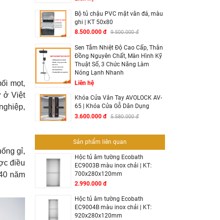
Bộ tủ chậu PVC mặt vân đá, màu
ghi | KT 50x80
8.500.000 đ
9.500.000 đ
Sen Tắm Nhiệt Độ Cao Cấp, Thân
Đồng Nguyên Chất, Màn Hình Kỹ
Thuật Số, 3 Chức Năng Làm
Nóng Lạnh Nhanh
ối mọt,
Liên hệ
ư ở Việt
Khóa Cửa Vân Tay AVOLOCK AV-
nghiệp,
65 | Khóa Cửa Gỗ Dân Dụng
3.600.000 đ
5.580.000 đ
Sản phẩm liên quan
ống gỉ,
Hộc tủ âm tường Ecobath
ợc điều
EC9003B màu inox chải | KT:
700x280x120mm
0–40 năm
2.990.000 đ
Hộc tủ âm tường Ecobath
EC9004B màu inox chải | KT:
920x280x120mm