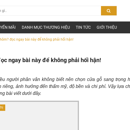
YẾN MÃI
DANH MỤC THƯƠNG HIỆU
TIN TỨC
GIỚI THIỆU
hôm? đọc ngay bài này để không phải hối hận!
ọc ngay bài này để không phải hối hận!
iều người phân vân không biết nên chọn cửa gỗ sang trọng 
m riêng, ảnh hưởng đến thẩm mỹ, độ bền và chi phí. Vậy lựa c
ng bài viết dưới đây.
thị