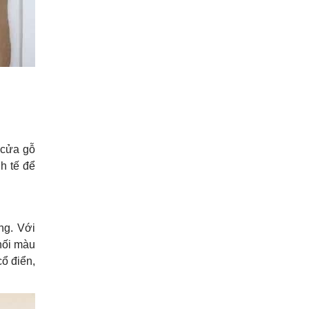
 cửa gỗ
nh tế để
ng. Với
phối màu
ổ điển,