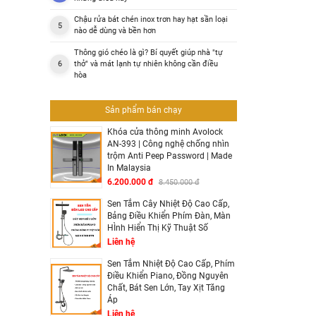
Chậu rửa bát chén inox trơn hay hạt sần loại
nào dễ dùng và bền hơn
Thông gió chéo là gì? Bí quyết giúp nhà "tự
thở" và mát lạnh tự nhiên không cần điều
hòa
Sản phẩm bán chạy
Khóa cửa thông minh Avolock
AN-393 | Công nghệ chống nhìn
trộm Anti Peep Password | Made
In Malaysia
6.200.000 đ
8.450.000 đ
Sen Tắm Cây Nhiệt Độ Cao Cấp,
Bảng Điều Khiển Phím Đàn, Màn
HÌnh Hiển Thị Kỹ Thuật Số
Liên hệ
Sen Tắm Nhiệt Độ Cao Cấp, Phím
Điều Khiển Piano, Đồng Nguyên
Chất, Bát Sen Lớn, Tay Xịt Tăng
Áp
Liên hệ