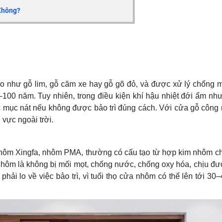
Không?
o như gỗ lim, gỗ căm xe hay gỗ gõ đỏ, và được xử lý chống m
50–100 năm. Tuy nhiên, trong điều kiện khí hậu nhiệt đới ẩm nh
c mục nát nếu không được bảo trì đúng cách. Với cửa gỗ công 
vực ngoài trời.
hôm Xingfa, nhôm PMA, thường có cấu tạo từ hợp kim nhôm ch
hôm là không bị mối mọt, chống nước, chống oxy hóa, chịu đư
phải lo về việc bảo trì, vì tuổi thọ cửa nhôm có thể lên tới 3