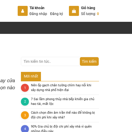
Tài khoản
Giỏ hàng
Đăng nhập
Đăng ký
Số lượng:
0
Tìm kiếm
Mới nhất
hay cửa
Nên ốp gạch chân tường chìm hay nổi khi
họn nào
xây dựng nhà phố hiện đại
7 Sai lầm phong thủy nhà bếp khiến gia chủ
hao tài, mất lộc
Cách chọn đèn âm trần thế nào để không bị
đội chi phí khi xây nhà?
90% Gia chủ bị đội chi phí xây nhà vì quên
những điều này