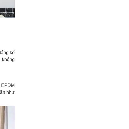
 đáng kể
, không
ng EPDM
gần như