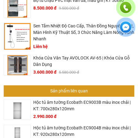
Bộ tủ chậu PVC mặt vân đá, màu ghi | KT 50x80
8.500.000 đ
9.500.000 đ
Sen Tắm Nhiệt Độ Cao Cấp, Thân Đồng Nguyên Chất,
Màn Hình Kỹ Thuật Số, 3 Chức Năng Làm Nóng Lạnh
Nhanh
Liên hệ
Khóa Cửa Vân Tay AVOLOCK AV-65 | Khóa Cửa Gỗ
Dân Dụng
3.600.000 đ
5.580.000 đ
Sản phẩm liên quan
Hộc tủ âm tường Ecobath EC9003B màu inox chải |
KT: 700x280x120mm
2.990.000 đ
Hộc tủ âm tường Ecobath EC9004B màu inox chải |
KT: 920x280x120mm