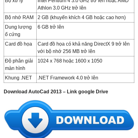
Bộ xử lý
Intel Pentium 4 3.0 GHz trở lên hoặc AMD
Athlon 3.0 GHz trở lên
Bộ nhớ RAM
2 GB (khuyến khích 4 GB hoặc cao hơn)
Dung lượng
6 GB trở lên
ổ cứng
Card đồ họa
Card đồ họa có khả năng DirectX 9 trở lên
với bộ nhớ 256 MB trở lên
Độ phân giải
1024 x 768 hoặc 1600 x 1050
màn hình
Khung .NET
.NET Framework 4.0 trở lên
Download AutoCad 2013 – Link google Drive