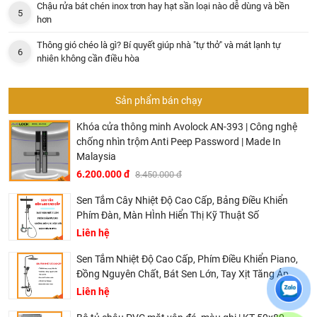
Chậu rửa bát chén inox trơn hay hạt sần loại nào dễ dùng và bền
hơn
Thông gió chéo là gì? Bí quyết giúp nhà "tự thở" và mát lạnh tự
nhiên không cần điều hòa
Sản phẩm bán chạy
Khóa cửa thông minh Avolock AN-393 | Công nghệ
chống nhìn trộm Anti Peep Password | Made In
Malaysia
6.200.000 đ
8.450.000 đ
Sen Tắm Cây Nhiệt Độ Cao Cấp, Bảng Điều Khiển
Phím Đàn, Màn HÌnh Hiển Thị Kỹ Thuật Số
Liên hệ
Sen Tắm Nhiệt Độ Cao Cấp, Phím Điều Khiển Piano,
Đồng Nguyên Chất, Bát Sen Lớn, Tay Xịt Tăng Áp
Liên hệ