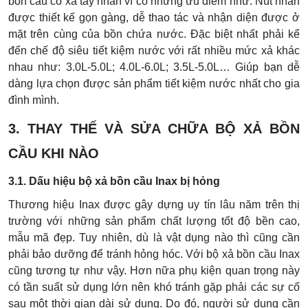
bồn cầu có xả tay nhấn vì có những ưu điểm như: Nút nhấn
được thiết kế gọn gàng, dễ thao tác và nhận diện được ở
mặt trên cùng của bồn chứa nước. Đặc biệt nhất phải kể
đến chế độ siêu tiết kiệm nước với rất nhiều mức xả khác
nhau như: 3.0L-5.0L; 4.0L-6.0L; 3.5L-5.0L… Giúp bạn dễ
dàng lựa chọn được sản phẩm tiết kiệm nước nhất cho gia
đình mình.
3. THAY THẾ VÀ SỬA CHỮA BỘ XẢ BỒN
CẦU KHI NÀO
3.1. Dấu hiệu bộ xả bồn cầu Inax bị hỏng
Thương hiệu Inax được gây dựng uy tín lâu năm trên thị
trường với những sản phẩm chất lượng tốt độ bền cao,
mẫu mã đẹp. Tuy nhiên, dù là vật dụng nào thì cũng cần
phải bảo dưỡng để tránh hỏng hóc. Với bộ xả bồn cầu Inax
cũng tương tự như vậy. Hơn nữa phụ kiện quan trọng này
có tần suất sử dụng lớn nên khó tránh gặp phải các sự cố
sau một thời gian dài sử dụng. Do đó, người sử dụng cần