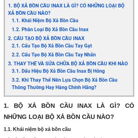
1. B
Ộ XẢ BỒN CẦU INAX LÀ GÌ? CÓ NHỮNG LOẠI BỘ
XẢ BỒN CẦU NÀO?
1.1. Khái Niệm Bộ Xả Bồn Cầu
1.2. Phân Loại Bộ Xả Bồn Cầu Inax
2. CẤU TẠO BỘ XẢ BỒN CẦU INAX
2.1. Cấu Tạo Bộ Xả Bồn Cầu Tay Gạt
2.2. Cấu Tạo Bộ Xả Bồn Cầu Tay Nhấn
3. THAY THẾ VÀ SỬA CHỮA BỘ XẢ BỒN CẦU KHI NÀO
3.1. Dấu Hiệu Bộ Xả Bồn Cầu Inax Bị Hỏng
3.2. Khi Thay Thế Nên Lựa Chọn Bộ Xả Bồn Cầu
Thông Thường Hay Hàng Chính Hãng?
1. B
Ộ XẢ BỒN CẦU INAX LÀ GÌ? CÓ
NHỮNG LOẠI BỘ XẢ BỒN CẦU NÀO?
1.1. Khái niệm bộ xả bồn cầu