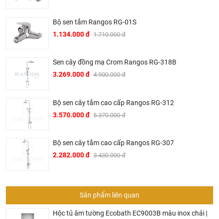
Bộ sen tắm Rangos RG-01S
1.134.000 đ
1.710.000 đ
Sen cây đồng mạ Crom Rangos RG-318B
3.269.000 đ
4.900.000 đ
Bộ sen cây tắm cao cấp Rangos RG-312
3.570.000 đ
5.370.000 đ
Bộ sen cây tắm cao cấp Rangos RG-307
2.282.000 đ
3.430.000 đ
Sản phẩm liên quan
Hộc tủ âm tường Ecobath EC9003B màu inox chải |