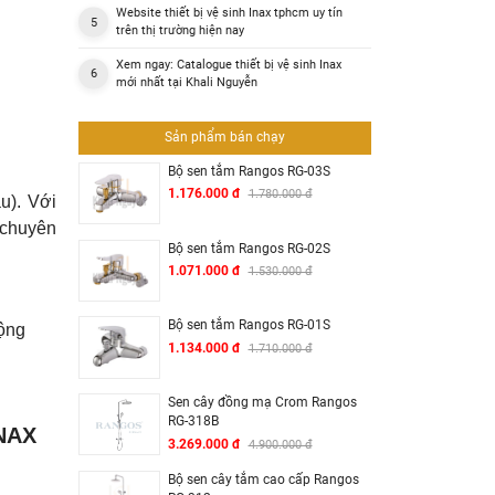
Website thiết bị vệ sinh Inax tphcm uy tín
trên thị trường hiện nay
Xem ngay: Catalogue thiết bị vệ sinh Inax
mới nhất tại Khali Nguyễn
Sản phẩm bán chạy
Bộ sen tắm Rangos RG-03S
1.176.000 đ
1.780.000 đ
u). Với
 chuyên
Bộ sen tắm Rangos RG-02S
1.071.000 đ
1.530.000 đ
Bộ sen tắm Rangos RG-01S
cộng
1.134.000 đ
1.710.000 đ
Sen cây đồng mạ Crom Rangos
RG-318B
NAX
3.269.000 đ
4.900.000 đ
Bộ sen cây tắm cao cấp Rangos