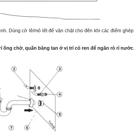
ịnh. Dùng cờ lê/mỏ lết để vặn chặt cho đến khi các điểm ghép 
í ống chờ, quấn băng tan ở vị trí có ren để ngăn rò rỉ nước
.