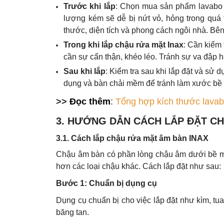
Trước khi lắp
: Chọn mua sản phẩm lavabo I
lượng kém sẽ dễ bị nứt vỏ, hỏng trong quá
thước, diện tích và phong cách ngôi nhà. Bê
Trong khi lắp chậu rửa mặt Inax
: Cần kiểm 
cần sự cẩn thận, khéo léo. Tránh sự va đập h
Sau khi lắp
: Kiểm tra sau khi lắp đặt và sử
dụng và bàn chải mềm để tránh làm xước bề 
>>
Đọc thêm
:
Tổng hợp kích thước lavabo
3. HƯỚNG DẪN CÁCH LẮP ĐẶT C
3.1. Cách lắp chậu rửa mặt âm bàn INAX
Chậu âm bàn có phần lòng chậu âm dưới bề mặt
hơn các loại chậu khác. Cách lắp đặt như sau:
Bước 1: Chuẩn bị dụng cụ
Dụng cụ chuẩn bị cho việc lắp đặt như kìm, tua
băng tan.