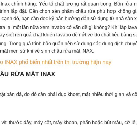
nax chính hãng. Yếu tố chất lượng rất quan trọng. Bồn rửa m
 trình lắp đặt. Cần chọn sản phẩm chậu rửa phù hợp không gi
n cạnh đó, bạn cần đọc kỹ bản hướng dẫn sử dụng từ nhà sản x
tra lại một lần nữa xem lavabo có vấn đề gì không? Khi lắp lav
ay siết ren quá chặt khiến lavabo dễ nứt vỡ do chất liệu bằng s
 dụng. Trong quá trình bảo quản nên sử dụng các dung dịch chuy
mặt men sứ khi vệ sinh chậu rửa mặt INAX.
 INAX phổ biến nhất trên thị trường hiện nay
HẬU RỬA MẶT INAX
 bàn đá, do đó cần phải đục khoét, mất nhiều thời gian và c
 vít, thước dây, máy cắt, máy khoan, phấn hoặc bút màu, cờ lê,