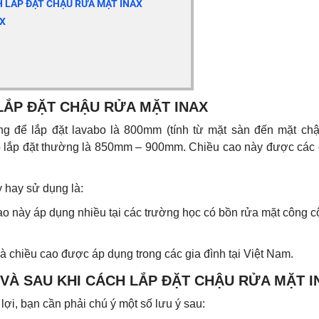
H LẮP ĐẶT CHẬU RỬA MẶT INAX
AX
 LẮP ĐẶT CHẬU RỬA MẶT INAX
ng để lắp đặt lavabo là 800mm (tính từ mặt sàn đến mặt chậ
ao lắp đặt thường là 850mm – 900mm. Chiều cao này được các
y hay sử dụng là:
 này áp dụng nhiều tại các trường học có bồn rửa mặt công 
chiều cao được áp dụng trong các gia đình tại Việt Nam.
VÀ SAU KHI CÁCH LẮP ĐẶT CHẬU RỬA MẶT I
 lợi, bạn cần phải chú ý một số lưu ý sau: