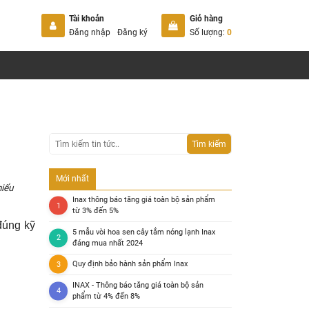
Tài khoản
Giỏ hàng
Đăng nhập
Đăng ký
Số lượng:
0
Tìm kiếm
Mới nhất
hiểu
Inax thông báo tăng giá toàn bộ sản phẩm
từ 3% đến 5%
đúng kỹ
5 mẫu vòi hoa sen cây tắm nóng lạnh Inax
đáng mua nhất 2024
Quy định bảo hành sản phẩm Inax
INAX - Thông báo tăng giá toàn bộ sản
phẩm từ 4% đến 8%