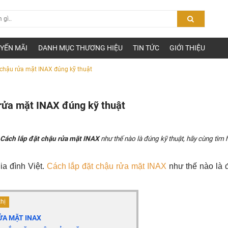
YẾN MÃI
DANH MỤC THƯƠNG HIỆU
TIN TỨC
GIỚI THIỆU
t chậu rửa mặt INAX đúng kỹ thuật
 rửa mặt INAX đúng kỹ thuật
.
Cách lắp đặt chậu rửa mặt INAX
như thế nào là đúng kỹ thuật, hãy cùng tìm 
a đình Việt.
Cách lắp đặt
chậu rửa mặt INAX
như thế nào là 
thị
ỬA MẶT INAX