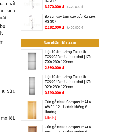
RG-312
ặt chất
3.570.000 đ
5.370.000 đ
an kích
Bộ sen cây tắm cao cấp Rangos
uất.
RG-307
abo,
2.282.000 đ
3.430.000 đ
ứ.
ên
Sản phẩm liên quan
Hộc tủ âm tường Ecobath
EC9003B màu inox chải | KT:
700x280x120mm
2.990.000 đ
Hộc tủ âm tường Ecobath
EC9004B màu inox chải | KT:
920x280x120mm
ông sức
3.590.000 đ
Cửa gỗ nhựa Composite Alux
AWP1.12 | 1 cánh không ô
thoáng
 mỏ lết,
Liên hệ
Cửa gỗ nhựa Composite Alux
AWP1.13 | 1 cánh không ô