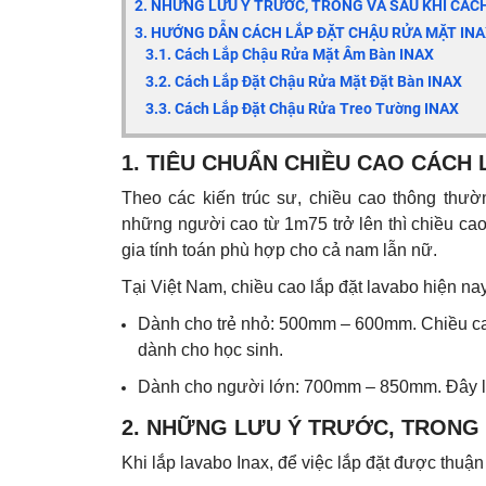
2. NHỮNG LƯU Ý TRƯỚC, TRONG VÀ SAU KHI CÁC
3. HƯỚNG DẪN CÁCH LẮP ĐẶT CHẬU RỬA MẶT IN
3.1. Cách Lắp Chậu Rửa Mặt Âm Bàn INAX
3.2. Cách Lắp Đặt Chậu Rửa Mặt Đặt Bàn INAX
3.3. Cách Lắp Đặt Chậu Rửa Treo Tường INAX
1. TIÊU CHUẨN CHIỀU CAO CÁCH
Theo các kiến trúc sư, chiều cao thông thườ
những người cao từ 1m75 trở lên thì chiều c
gia tính toán phù hợp cho cả nam lẫn nữ.
Tại Việt Nam, chiều cao lắp đặt lavabo hiện na
Dành cho trẻ nhỏ: 500mm – 600mm. Chiều cao
dành cho học sinh.
Dành cho người lớn: 700mm – 850mm. Đây là 
2. NHỮNG LƯU Ý TRƯỚC, TRONG 
Khi lắp lavabo Inax, để việc lắp đặt được thuận