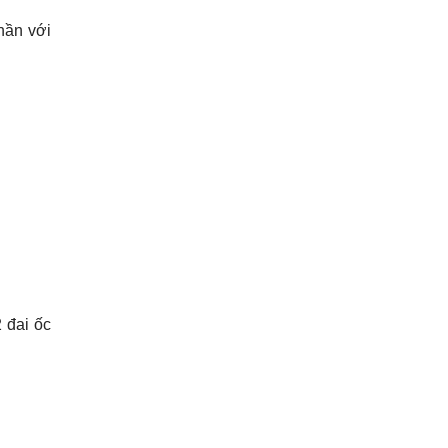
hần với
2 đai ốc