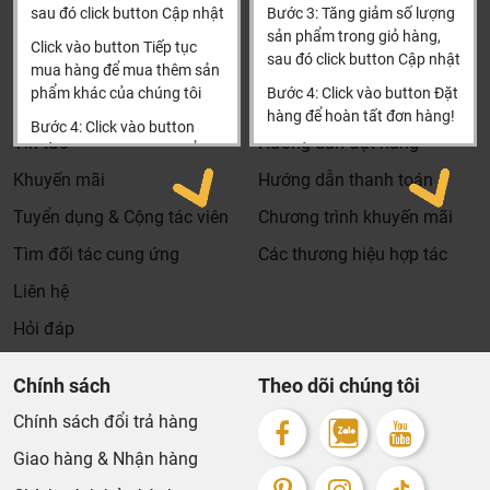
kiểm tra khi đến hạn, khách hàng không phải ghi nhớ
sau đó click button Cập nhật
Bước 3: Tăng giảm số lượng
0904501766
hay lưu thông tin gì cả.
sản phẩm trong giỏ hàng,
Click vào button Tiếp tục
sau đó click button Cập nhật
Thông tin
Thông tin thêm
Khali Nguyễn - Tri kỷ của ngôi nhà bạn!
mua hàng để mua thêm sản
phẩm khác của chúng tôi
Bước 4: Click vào button Đặt
Tìm đại lý & Hợp tác
Hướng dẫn mua hàng
hàng để hoàn tất đơn hàng!
Bước 4: Click vào button
Tin tức
Hướng dẫn đặt hàng
Tiến hành thanh toán để
Xin cảm ơn khách hàng!!!
thanh toán đơn hàng của
Khuyến mãi
Hướng dẫn thanh toán
bạn.
Tuyển dụng & Cộng tác viên
Chương trình khuyến mãi
Xin cảm ơn khách hàng!!!
Tìm đối tác cung ứng
Các thương hiệu hợp tác
Liên hệ
Hỏi đáp
Chính sách
Theo dõi chúng tôi
Chính sách đổi trả hàng
Giao hàng & Nhận hàng