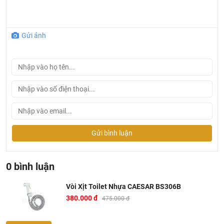
Gửi ảnh
Tại Khali Nguyễn, chúng tôi cam kết:
Cam kết 100% sản phẩm chính hãng, nếu phát hiện ra
hàng giả hàng nhái hoàn tiền 200%.
Gửi bình luận
Sản phẩm được Khali Nguyễn lựa chọn bán là những
sản phẩm có chất lượng phù hợp với giá thành và đã bán
0 bình luận
là phải có trách nhiệm với hàng hóa và khách hàng!
Bán hàng có tâm: Chúng tôi mong muốn được tư vấn
Vòi Xịt Toilet Nhựa CAESAR BS306B
khách hàng chọn được những sản phẩm phù hợp và
380.000 đ
475.000 đ
thích hợp để hạn chế được những phiền phức khách
hàng có thể gặp phải nếu tự chọn như: chọn sản phẩm