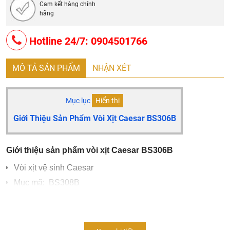
Cam kết hàng chính
hãng
Hotline 24/7: 0904501766
MÔ TẢ SẢN PHẨM
NHẬN XÉT
Mục lục
Hiển thị
Giới Thiệu Sản Phẩm Vòi Xịt Caesar BS306B
Giới thiệu sản phẩm vòi xịt Caesar BS306B
Vòi xịt vệ sinh Caesar
Mục mã: BS308B
Áp lực nước: 0.05 MPa ~ 0.75 MPa
Chất liệu chủ yếu bằng nhựa
Thiết kế thọn gọn, thanh lịch