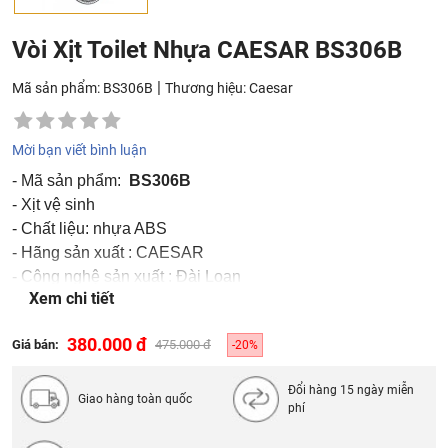
Vòi Xịt Toilet Nhựa CAESAR BS306B
|
Mã sản phẩm: BS306B
Thương hiệu:
Caesar
Mời bạn viết bình luận
- Mã sản phẩm:
BS306B
- Xịt vệ sinh
- Chất liệu: nhựa ABS
- Hãng sản xuất : CAESAR
- Công nghệ sản xuất : Đài Loan
Xem chi tiết
- Nơi sản xuất : Việt Nam
380.000 đ
Giá bán:
475.000 đ
-20%
Đổi hàng 15 ngày miễn
Giao hàng toàn quốc
phí