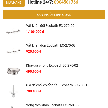
Hotline 24/7:
0904501766
MUA HÀNG
không phù hợp kích thước nhà tắm, chọn sp không phù
hợp với áp lực nước, chiều cao gia đình, tông thẩm mỹ
SẢN PHẨM LIÊN QUAN
nhà tắm..... hơn là chỉ báo giá.
Thành thật: Chúng tôi luôn thành thật về chất lượng,
Vắt khăn đôi Ecobath EC-270-09
nguồn gốc, tình năng sản phẩm thậm trí cả rủi ro và phiền
1.100.000 đ
phức có thể gặp phải của sản phẩm cũng được thành
thật đưa ra tư vấn.
Vắt khăn đơn Ecobath EC-270-08
Giá thành phù hợp: Giá sản phẩm của chúng tôi không
920.000 đ
phải là rẻ nhất, chúng tôi có những dịch vụ được thiết kế
riêng cho ngành nghề này nó thực sự cần thiết và có giá
trị với khách hàng, điều đó giúp chúng tôi là đơn vị có giá
Khay xà phòng Ecobath EC-270-02
bán tốt nhất trong thị trường so với sản phẩm + dịch vụ
490.000 đ
mà khách hàng nhận được. Bời vì Khali Nguyễn muốn
trở thành tri kỷ của ngôi nhà bạn.
Giá để chổi cọ bồn cầu Ecobath EC-260-15
780.000 đ
Vòng treo khăn Ecobath EC-260-06