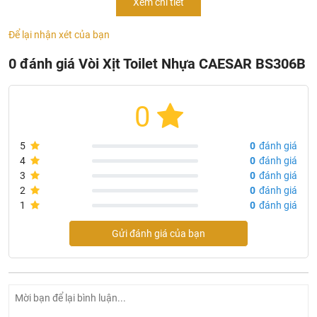
Xem chi tiết
Sử dụng để xịt rửa vệ sinh
Để lại nhận xét của bạn
Lực xịt mạnh mẽ cuốn trôi vết bẩn nhanh chóng
Được sản xuất trên dây chuyền công nghệ hiện đại tiên
0 đánh giá Vòi Xịt Toilet Nhựa CAESAR BS306B
tiến trên thế giới
Sản phẩm được bảo hành chính hãng theo quy định
0
Phân phối chính thức tại siêu thị thiết bị vệ sinh
Khali
Nguyen
5
0
đánh giá
4
0
đánh giá
3
0
đánh giá
2
0
đánh giá
1
0
đánh giá
Gửi đánh giá của bạn