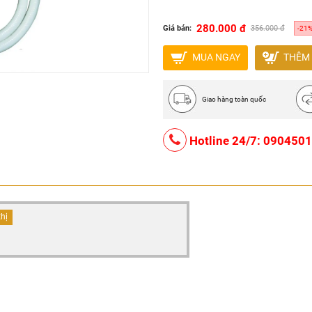
280.000 đ
Giá bán:
356.000 đ
-21
MUA NGAY
THÊM 
Giao hàng toàn quốc
Hotline 24/7: 090450
thị