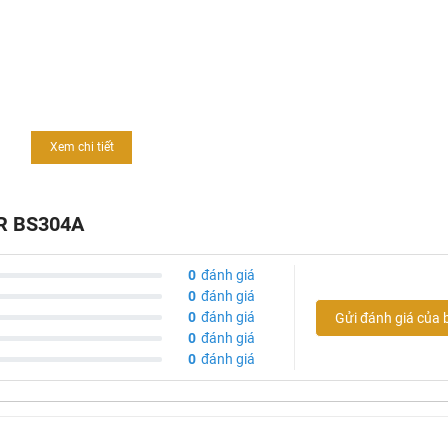
Xem chi tiết
óng
đại tiên tiến trên thế giới
uy định
AR BS304A
inh
Khali Nguyen
0
đánh giá
0
đánh giá
0
đánh giá
Gửi đánh giá của 
0
đánh giá
0
đánh giá