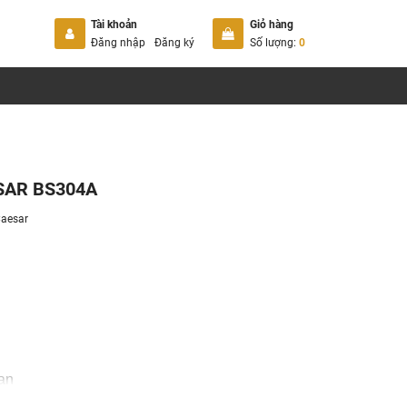
Tài khoản
Giỏ hàng
Đăng nhập
Đăng ký
Số lượng:
0
AESAR BS304A
aesar
oan