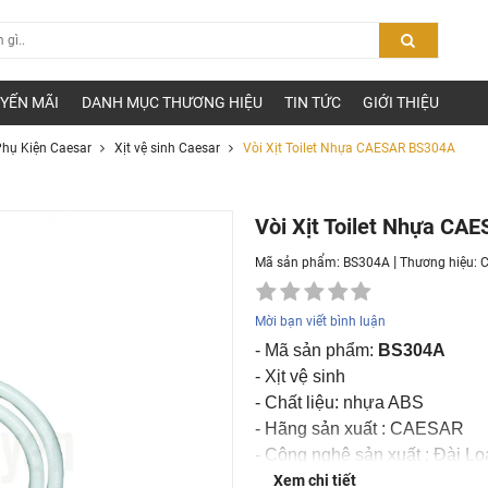
YẾN MÃI
DANH MỤC THƯƠNG HIỆU
TIN TỨC
GIỚI THIỆU
hụ Kiện Caesar
Xịt vệ sinh Caesar
Vòi Xịt Toilet Nhựa CAESAR BS304A
Vòi Xịt Toilet Nhựa C
|
Mã sản phẩm: BS304A
Thương hiệu:
C
Mời bạn viết bình luận
- Mã sản phẩm:
BS304A
- Xịt vệ sinh
- Chất liệu: nhựa ABS
- Hãng sản xuất : CAESAR
- Công nghệ sản xuất : Đài L
- Nơi sản xuất : Việt Nam
Xem chi tiết