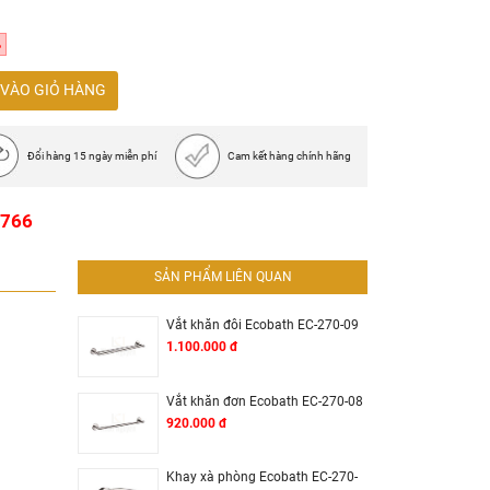
%
VÀO GIỎ HÀNG
Đổi hàng 15 ngày miễn phí
Cam kết hàng chính hãng
1766
SẢN PHẨM LIÊN QUAN
Vắt khăn đôi Ecobath EC-270-09
1.100.000 đ
Vắt khăn đơn Ecobath EC-270-08
920.000 đ
Khay xà phòng Ecobath EC-270-