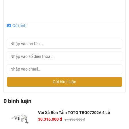
Gửi ảnh
Gửi bình luận
0 bình luận
Vòi Xả Bồn Tắm TOTO TBG07202A 4 Lỗ
Bản vẽ vòi xả tắm TOTO TBG07202A
30.316.000 đ
37.890.000 đ