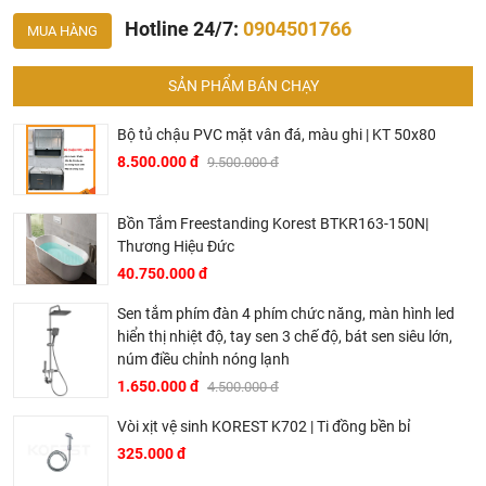
Hotline 24/7:
0904501766
MUA HÀNG
SẢN PHẨM BÁN CHẠY
Bộ tủ chậu PVC mặt vân đá, màu ghi | KT 50x80
8.500.000 đ
9.500.000 đ
Bồn Tắm Freestanding Korest BTKR163-150N|
Thương Hiệu Đức
40.750.000 đ
Sen tắm phím đàn 4 phím chức năng, màn hình led
hiển thị nhiệt độ, tay sen 3 chế độ, bát sen siêu lớn,
núm điều chỉnh nóng lạnh
1.650.000 đ
4.500.000 đ
Vòi xịt vệ sinh KOREST K702 | Ti đồng bền bỉ
Tại Khali Nguyễn, chúng tôi cam kết:
325.000 đ
Cam kết 100% sản phẩm chính hãng, nếu phát hiện ra