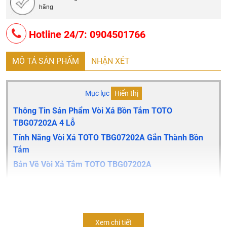
hãng
Hotline 24/7: 0904501766
MÔ TẢ SẢN PHẨM
NHẬN XÉT
Mục lục
Hiển thị
Thông Tin Sản Phẩm Vòi Xả Bồn Tắm TOTO
TBG07202A
4 Lỗ
Tính Năng Vòi Xả TOTO
TBG07202A
Gắn Thành Bồn
Tắm
Bản Vẽ Vòi Xả Tắm TOTO TBG07202A
Thông tin sản phẩm vòi xả bồn tắm TOTO TBG07202A
4
lỗ
Xem chi tiết