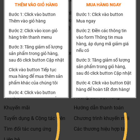
phẩm đúng và phù hợp cũng như đưa ra các lời
THÊM VÀO GIỎ HÀNG
MUA HÀNG NGAY
khuyên, chú ý, hoặc chỉ ra các vấn khổng ổn nếu có
HN: số 160 đường Văn Minh, Di Trạch, Hoài Đức, Hà Nội
Bước 1: Click vào button
Bước 1: Click vào button
hoàn toàn miễn phí.
(Cách đại học công nghiệp 1 km)
Thêm vào giỏ hàng
Mua ngay
Bảo trì sản phẩm lên tới 5 năm, tặng các phụ kiện hao
HCM và các tỉnh khác: Liên hệ hotline để được hướng dẫn
Bước 2: Click vào icon giỏ
Bước 2: Điền các thông tin
mòn và thay thế miễn phí.
đặt hàng
hàng trên thanh menu
vào form Thông tin mua
Bảo trì kiểm tra sản phẩm trước khi hết hạn bảo hành
Xin cảm ơn!
hàng, áp dụng mã giảm giá
Bước 3: Tăng giảm số lượng
kể cả sản phẩm có lên đên 5 năm hay 10 năm bảo
nếu có
Khalinguyen.vn@gmail.com
sản phẩm trong giỏ hàng,
hành miễn phí, Khali Nguyễn sẽ liên hệ để bảo trì và
sau đó click button Cập nhật
Bước 3: Tăng giảm số lượng
0904501766
kiểm tra khi đến hạn, khách hàng không phải ghi nhớ
sản phẩm trong giỏ hàng,
Click vào button Tiếp tục
hay lưu thông tin gì cả.
sau đó click button Cập nhật
Thông tin
Thông tin thêm
mua hàng để mua thêm sản
Khali Nguyễn - Tri kỷ của ngôi nhà bạn!
phẩm khác của chúng tôi
Bước 4: Click vào button Đặt
Tìm đại lý & Hợp tác
Hướng dẫn mua hàng
hàng để hoàn tất đơn hàng!
Bước 4: Click vào button
Tin tức
Hướng dẫn đặt hàng
Tiến hành thanh toán để
Xin cảm ơn khách hàng!!!
thanh toán đơn hàng của
Khuyến mãi
Hướng dẫn thanh toán
bạn.
Tuyển dụng & Cộng tác viên
Chương trình khuyến mãi
Xin cảm ơn khách hàng!!!
Tìm đối tác cung ứng
Các thương hiệu hợp tác
Liên hệ