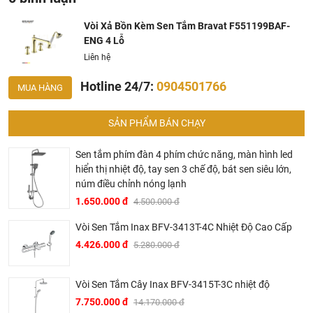
Vòi Xả Bồn Kèm Sen Tắm Bravat F551199BAF-
Ở đâu mua vòi lavabo Bravat chính hãng và giá rẻ nhất
ENG 4 Lỗ
?
Liên hệ
Khalinguyen.vn là đơn vị cung cấp sản phẩm
Hotline 24/7:
0904501766
MUA HÀNG
Bravat chính thức và chính hãng tại Việt Nam, chúng tôi
cam kết các sản phẩm
Bravat
được phân phối bởi
SẢN PHẨM BÁN CHẠY
Khalinguyen.vn là chính hãng.
Hiện tại chúng tôi có rất nhiều
chương trình khuyến
Sen tắm phím đàn 4 phím chức năng, màn hình led
mãi
hấp dẫn, để biết chi tiết vui lòng chat hoặc gọi điện
hiển thị nhiệt độ, tay sen 3 chế độ, bát sen siêu lớn,
vào hotline để được tư vấn chi tiết
núm điều chỉnh nóng lạnh
1.650.000 đ
4.500.000 đ
Vòi Sen Tắm Inax BFV-3413T-4C Nhiệt Độ Cao Cấp
4.426.000 đ
5.280.000 đ
Vòi Sen Tắm Cây Inax BFV-3415T-3C nhiệt độ
7.750.000 đ
14.170.000 đ