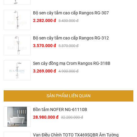
BRAVAT – TINH HOA ĐẲNG CẤP CỦA NƯỚC ĐỨC
▶ Bravat là thương hiệu cao cấp các sản phẩm nhà tắm
Bộ sen cây tắm cao cấp Rangos RG-307
thuộc sở hữu của Roman Dietsche, một nhà cung cấp thiết
2.282.000 đ
3.430.000 đ
bị vệ sinh của Đức có bề dày lịch sử hơn 145 năm. Khởi
đầu từ một xưởng sản xuất gia đình tại vùng Black Forest,
Bộ sen cây tắm cao cấp Rangos RG-312
Baden – Württemberg tây nam nước Đức vào năm 1873,
3.570.000 đ
5.370.000 đ
sau hơn 2 thế kỷ phát triển, đến nay Bravat đã trở thành một
trong những thương hiệu thiết bị vệ sinh hàng đầu thế giới.
Sen cây đồng mạ Crom Rangos RG-318B
▶ Các sản phẩm của Bravat đã được sử dụng trong nhiều
3.269.000 đ
4.900.000 đ
công trình hạng sang của thế như hệ thống trong các hệ
thống khách sạn hạng sang của Intercontinetal, Conrad
Hilton, Sheraton, Le Méri­di­en, Marriott hay trên các hạm
thuyền du lịch siêu sang của AI­DA Crui­se Ship.
SẢN PHẨM LIÊN QUAN
▶ Tại Việt Nam, Bravat mặc dù là thương hiệu mới mẻ
Bồn tắm NOFER NG-61110B
nhưng đã ngay lập tức được thị trường đón nhận mạnh mẽ.
28.980.000 đ
32.200.000 đ
Nhiều khách sạn hạng sang tại thủ phủ du lịch miền Trung
Việt Nam đã sử dụng các sản phẩm của Bravat trong đó có
Van Điều Chỉnh TOTO TX469SQBR Âm Tường
nhiều tên tuổi lớn trong ngành du lịch khách sạn Việt Nam