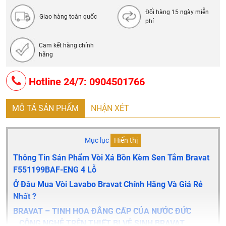
- Bộ sục khí Neoperl
Đổi hàng 15 ngày miễn
- Tốc độ dòng chảy vòi nước:20L / phút @ 0,3MPa
Giao hàng toàn quốc
phí
- Tốc độ vòi hoa sen: 12L / phút @ 0,3 MPa
- Nhập khẩu: Đức
Cam kết hàng chính
- Thương hiệu: Bravat
hãng
Hotline 24/7: 0904501766
MÔ TẢ SẢN PHẨM
NHẬN XÉT
Mục lục
Hiển thị
Thông Tin Sản Phẩm Vòi Xả Bồn Kèm Sen Tắm Bravat
F551199BAF-ENG 4 Lỗ
Ở Đâu Mua Vòi Lavabo Bravat Chính Hãng Và Giá Rẻ
Nhất ?
BRAVAT – TINH HOA ĐẲNG CẤP CỦA NƯỚC ĐỨC
CÔNG NGHỆ TRÊN THIẾT BỊ VỆ SINH BRAVAT