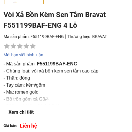
Vòi Xả Bồn Kèm Sen Tắm Bravat
F551199BAF-ENG 4 Lỗ
|
Mã sản phẩm: F551199BAF-ENG
Thương hiệu:
BRAVAT
Mời bạn viết bình luận
- Mã sản phẩm:
F551199BAF-ENG
- Chủng loại: vòi xả bồn kèm sen tắm cao cấp
- Thân: đồng
- Tay cầm: kẽm/gốm
- Mạ: romen gold
- Bộ trộn gốm xả G3/4
- 500mm M10 x G1/2 SS Hose 4pcs
Xem chi tiết
- 600mm M10 x G1/2 SS Hose 1pcs
- Vòi cầm tay Φ80mm 5F (ABS)
Liên hệ
Giá bán:
- Vòi tắm 1800mm