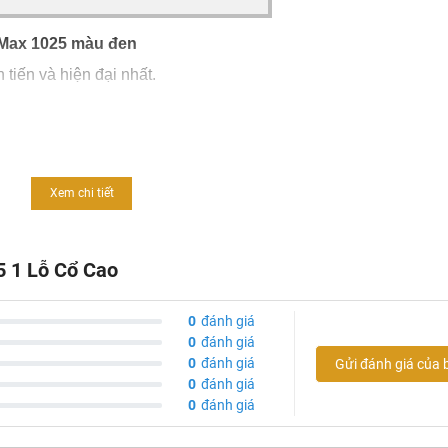
nMax 1025 màu đen
tiến và hiện đại nhất.
 sang trọng.
ững.
ồng nguyên chất chống ăn mòn, rỉ sét, có độ cứng và bền cao.
Xem chi tiết
n, dễ vệ sinh.
5 1 Lỗ Cổ Cao
u.
ng.
0
đánh giá
0
đánh giá
0
đánh giá
Gửi đánh giá của 
0
đánh giá
0
đánh giá