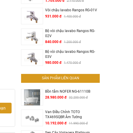
1.705.000 đ
2.110.000 đ
Vòi chậu lavabo Rangos RG-01V
931.000 đ
1.400.000 đ
Bộ vòi chậu lavabo Rangos RG-
02V
840.000 đ
1.200.000 đ
Bộ vòi chậu lavabo Rangos RG-
03V
980.000 đ
1.470.000 đ
SẢN PHẨM LIÊN QUAN
Bồn tắm NOFER NG-61110B
28.980.000 đ
32.200.000 đ
bạn
Van Điều Chỉnh TOTO
TX469SQBR Âm Tường
10.192.000 đ
11.990.000 đ
Sen Cây Viglacera Platinum