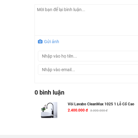
Gửi ảnh
0 bình luận
Vòi Lavabo CleanMax 1025 1 Lỗ Cổ Cao
2.400.000 đ
3.300.000 đ
Thông tin chi tiết về vòi chậu rửa mặt Clea
Mã sản phẩm:
1025