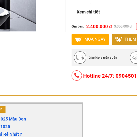
Chế độ: Nóng - Lạnh
Xem chi tiết
Thương hiệu: CleanMax
2.400.000 đ
Giá bán:
3.300.000 đ
MUA NGAY
THÊM 
Giao hàng toàn quốc
Hotline 24/7: 090450
thị
 1025 Màu Đen
 1025
á Rẻ Nhất ?