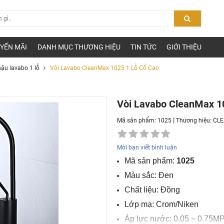
YẾN MÃI
DANH MỤC THƯƠNG HIỆU
TIN TỨC
GIỚI THIỆU
hậu lavabo 1 lỗ
Vòi Lavabo CleanMax 1025 1 Lỗ Cổ Cao
Vòi Lavabo CleanMax 1
|
Mã sản phẩm: 1025
Thương hiệu:
CL
Mời bạn viết bình luận
Mã sản phẩm:
1025
Màu sắc: Đen
Chất liệu: Đồng
Lớp mạ: Crom/Niken
Áp lực nước: 0.05 ~ 0.75M