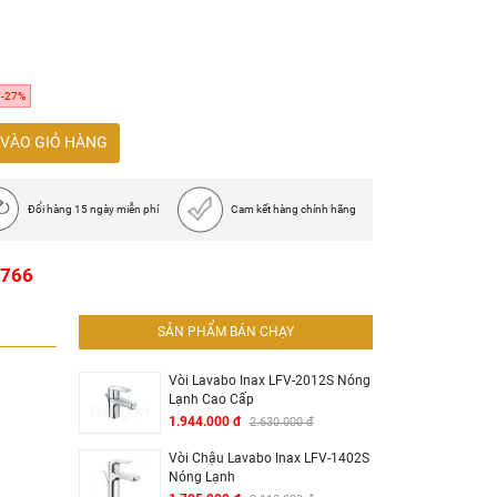
-27%
VÀO GIỎ HÀNG
Đổi hàng 15 ngày miễn phí
Cam kết hàng chính hãng
1766
SẢN PHẨM BÁN CHẠY
Vòi Lavabo Inax LFV-2012S Nóng
Lạnh Cao Cấp
1.944.000 đ
2.630.000 đ
Vòi Chậu Lavabo Inax LFV-1402S
Nóng Lạnh