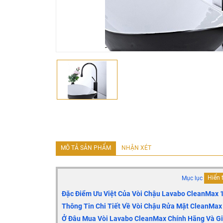
MÔ TẢ SẢN PHẨM
NHẬN XÉT
Mục lục
Hiển 
Đặc Điểm Ưu Việt Của Vòi Chậu Lavabo CleanMax
Thông Tin Chi Tiết Về Vòi Chậu Rửa Mặt CleanMax
Ở Đâu Mua Vòi Lavabo CleanMax Chính Hãng Và Gi