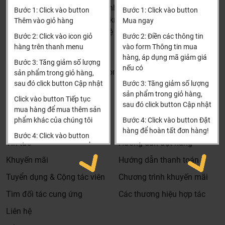
nhà tắm..... hơn là chỉ báo giá.
HN: số 160 đường Văn Minh, Di Trạch, Hoài Đức, Hà Nội
Bước 1: Click vào button
Bước 1: Click vào button
(Cách đại học công nghiệp 1 km)
Thành thật: Chúng tôi luôn thành thật về chất lượng,
Thêm vào giỏ hàng
Mua ngay
HCM và các tỉnh khác: Liên hệ hotline để được hướng dẫn
nguồn gốc, tình năng sản phẩm thậm trí cả rủi ro và phiền
Bước 2: Click vào icon giỏ
Bước 2: Điền các thông tin
đặt hàng
phức có thể gặp phải của sản phẩm cũng được thành
hàng trên thanh menu
vào form Thông tin mua
Xin cảm ơn!
thật đưa ra tư vấn.
hàng, áp dụng mã giảm giá
Bước 3: Tăng giảm số lượng
nếu có
Giá thành phù hợp: Giá sản phẩm của chúng tôi không
Khalinguyen.vn@gmail.com
sản phẩm trong giỏ hàng,
phải là rẻ nhất, chúng tôi có những dịch vụ được thiết kế
sau đó click button Cập nhật
Bước 3: Tăng giảm số lượng
0904501766
sản phẩm trong giỏ hàng,
riêng cho ngành nghề này nó thực sự cần thiết và có giá
Click vào button Tiếp tục
sau đó click button Cập nhật
trị với khách hàng, điều đó giúp chúng tôi là đơn vị có giá
Thông tin
Thông tin thêm
mua hàng để mua thêm sản
bán tốt nhất trong thị trường so với sản phẩm + dịch vụ
phẩm khác của chúng tôi
Bước 4: Click vào button Đặt
Tìm đại lý & Hợp tác
Hướng dẫn mua hàng
hàng để hoàn tất đơn hàng!
mà khách hàng nhận được. Bời vì Khali Nguyễn muốn
Bước 4: Click vào button
Tin tức
Hướng dẫn đặt hàng
trở thành tri kỷ của ngôi nhà bạn.
Tiến hành thanh toán để
Xin cảm ơn khách hàng!!!
thanh toán đơn hàng của
Khuyến mãi
Hướng dẫn thanh toán
bạn.
Tuyển dụng & Cộng tác viên
Chương trình khuyến mãi
Xin cảm ơn khách hàng!!!
Tìm đối tác cung ứng
Các thương hiệu hợp tác
Liên hệ