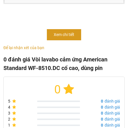
Thông tin vòi lavabo American Standard WF-8510.DC
cổ cao
Vòi chậu lavabo American standard WF-8510.DC cảm
Xem chi tiết
ứng
Để lại nhận xét của bạn
Nguồn cảm ứng: PIN DC 6V (4 viên AA Alkaline)
Nguồn nước: Lạnh
0 đánh giá Vòi lavabo cảm ứng American
Chất liệu: Đồng mạ Crom, Niken
Standard WF-8510.DC cổ cao, dùng pin
Áp lực nước: 0.05MPa ~ 0.75MPa
Loại vòi cho chậu lavabo đặt bàn
0
Tính năng vòi chậu American WF-8510 DC PIN
5
0
đánh giá
Vòi lạnh cho chậu lavabo
4
0
đánh giá
Thiết kế hiện đại, tinh tế
3
0
đánh giá
2
0
đánh giá
Lớp mạ bền vững sau nhiều năm
1
0
đánh giá
Hãng sản xuất: American standard