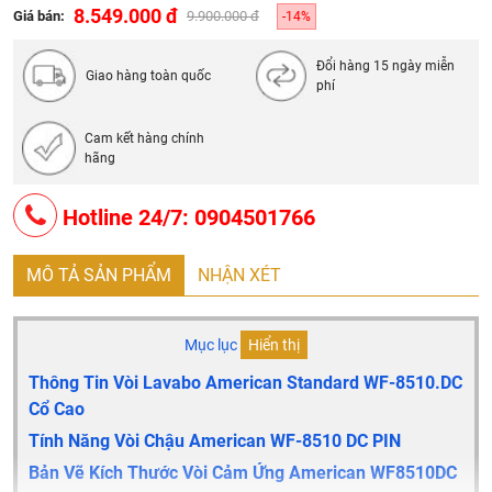
8.549.000 đ
Giá bán:
9.900.000 đ
-14%
Đổi hàng 15 ngày miễn
Giao hàng toàn quốc
phí
Cam kết hàng chính
hãng
Hotline 24/7: 0904501766
MÔ TẢ SẢN PHẨM
NHẬN XÉT
Mục lục
Hiển thị
Thông Tin Vòi Lavabo American Standard WF-8510.DC
Cổ Cao
Tính Năng Vòi Chậu American WF-8510 DC PIN
Bản Vẽ Kích Thước Vòi Cảm Ứng American WF8510DC