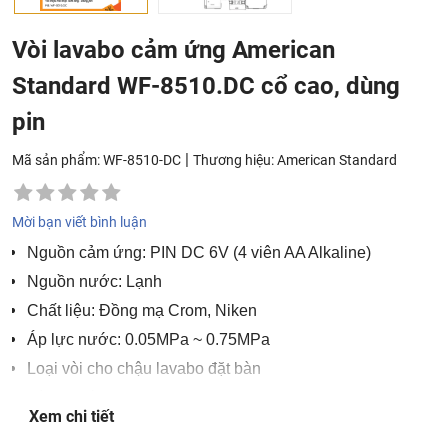
Vòi lavabo cảm ứng American
Standard WF-8510.DC cổ cao, dùng
pin
|
Mã sản phẩm: WF-8510-DC
Thương hiệu:
American Standard
Mời bạn viết bình luận
Nguồn cảm ứng: PIN DC 6V (4 viên AA Alkaline)
Nguồn nước: Lạnh
Chất liệu: Đồng mạ Crom, Niken
Áp lực nước: 0.05MPa ~ 0.75MPa
Loại vòi cho chậu lavabo đặt bàn
Kích thước: R163mm x H218mm
Xem chi tiết
bảo hành 2 năm