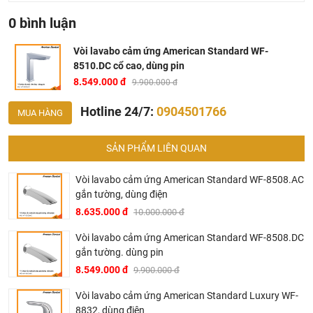
0 bình luận
Vòi lavabo cảm ứng American Standard WF-
Vòi lavabo cảm ứng American Standard WF-8510.DC
8510.DC cổ cao, dùng pin
8.549.000 đ
9.900.000 đ
Bản vẽ kích thước vòi cảm ứng American WF8510DC
Hotline 24/7:
0904501766
MUA HÀNG
SẢN PHẨM LIÊN QUAN
Vòi lavabo cảm ứng American Standard WF-8508.AC
gắn tường, dùng điện
8.635.000 đ
10.000.000 đ
Vòi lavabo cảm ứng American Standard WF-8508.DC
gắn tường. dùng pin
8.549.000 đ
9.900.000 đ
Vòi lavabo cảm ứng American Standard Luxury WF-
8832, dùng điện